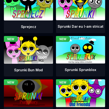
Sprunki Dar eu l-am stricat
Sprejecz
Sprunki Sprunblox
Sprunki Bun Mod