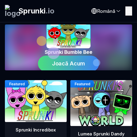
Sprunki
.
io
Română
Sprunki Bumble Bee
Joacă Acum
Sprunki Incredibox
Lumea Sprunki Dandy