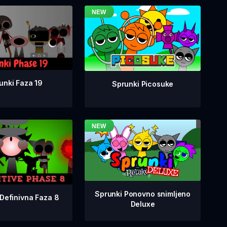
unki Faza 19
Sprunki Picosuke
Sprunki Ponovno snimljeno
Definivna Faza 8
Deluxe