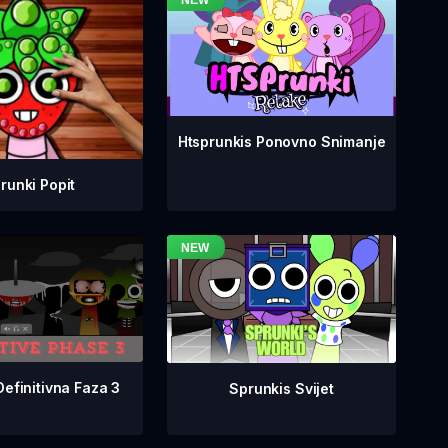
Htsprunkis Ponovno Snimanje
runki Popit
Definitivna Faza 3
Sprunkis Svijet