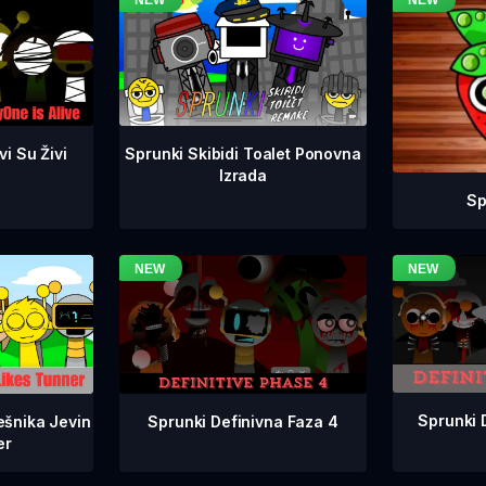
i Su Živi
Sprunki Skibidi Toalet Ponovna
Izrada
Sp
Sprunki 
Sprunki Definivna Faza 4
ešnika Jevin
er