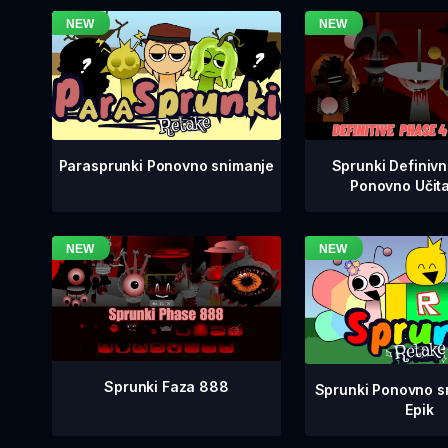
Sprunki Definiv
Parasprunki Ponovno snimanje
Ponovno Učit
Sprunki Faza 888
Sprunki Ponovno sn
Epik