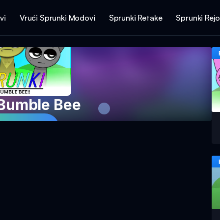
vi
Vrući Sprunki Modovi
Sprunki Retake
Sprunki Rej
 Bumble Bee
 igru sada