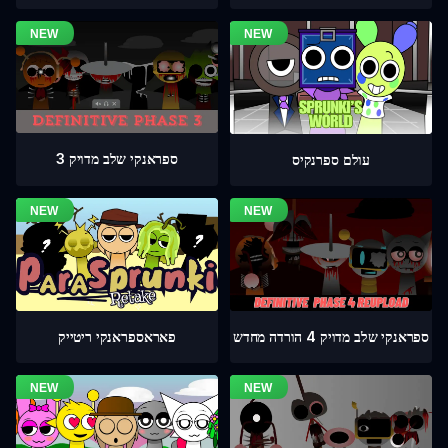
ספראנקי שלב מדויק 3
עולם ספרנקיס
ספראנקי שלב מדויק 4 הורדה מחדש
פאראספראנקי ריטייק