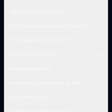
המשחק מציע גרסאות נפרדות לנורמל ולאימה, כל אחת עם
מאפיינים ייחודיים ומכניקות משחק, אתם יכולים לבחור
האם חווית המשחק שונה מהמקורי?
מהתפריט הראשי לחווית משחק מותאמת.
כן, כל דמויות ספראנקי המקוריות הומרו לאנשים תוך שמירה
על תכונות הליבה שלהן, מה שיבטיח שהמעריצים מהסדרה
האם אני יכול לשחק במוד הזה על מכשירים ניידים?
ירגישו בבית בגרסה הזו.
בעוד שריג'ויוד שומר על מכניקות הליבה, הוא מוסיף
אינטראקציות חדשות ותכונות ספציפיות לגרסאות האנושיות
למה כדאי לי לשחק בספראנקי ריג'ויוד?
של הדמויות, מה שמייצר דינמיקות חדשות וחווית משחק
כן, המוד תואם הן לפלטפורמות שולחן העבודה והן לניידות,
מספקת.
מה שמאפשר לכם להנאות את ספראנקי ריג'ויוד מכל מקום.
האם יש יכולות דמות חדשות?
ספראנקי ריג'ויוד מציע חווית משחק ייחודית ומובחנת עם
דמויות האנושיות שלו ומצבי המשחק המגוונים, מה שהופך
מהו האופי של מצב האימה?
אותו להוספה ראויה הן עבור מעריצים והן עבור חדשים.
בהחלט! כל דמות בספראנקי ריג'ויוד מתגאה ביכולות ותכונות
מיוחדות שמעשירות את המשחק ומציעות לשחקנים חוויה
איך אני יכול למצוא ביצים צבעוניות מוסתרות?
חדשה.
מצב האימה מוסיף רמת מתח וריגוש אינטנסיבית, עם ויזואלים
ואפקטים קוליים מפחידים שמספקים חווייה חלופית ומרגשת
האם יש עלילה לדמויות?
למי שמחפש זאת.
חקרו את המשחק בתשומת לב, נסו אינטראקציות עם דמויות,
והעסקו בסביבה כדי לגלות הפתעות והפתעות מוסתרות.
האם אני יכול לספק משוב על המשחק?