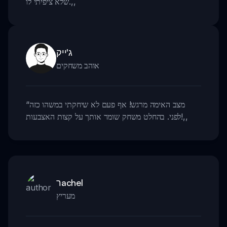
,,
שלא ציפיתי לו.
ג'ייק
אוהב משחקים
מצב האימה מרגש! אף פעם לא שיחקתי במשהו כזה
“
,,
לפני. בהחלט משחק שומר אותך על קצות האצבעות!
רachel
מעריץ