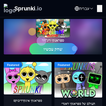
Sprunki
.
io
עברית
ספראנקי ריג'ויד
שחק עכשיו
ספראנקי אינקרדיבוקס
העולם של ספראנקי דאנדי