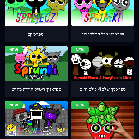
ספראנקי אבל חיבלתי בזה
ספראיקצ'
ספראנקי שלב 4 כולם חיים
ספראנקי ריטייק הורדה מחדש