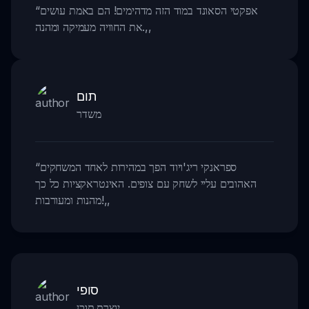
אפקטי הסאונד במוד הזה מדהימים! הם באמת עושים
“
,,
את החוויה מעמיקה ומהנה.
תום
משדר
ספראנקי ריג'ויוד הפך במהירות לאחד המשחקים
“
האהובים עליי לשחק עם צופים. האינטראקציות כל כך
,,
מהנות ומעורבות!
סופי
יוצרת תוכן