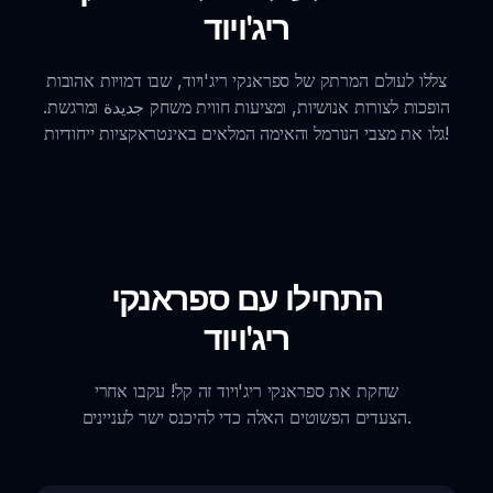
ריג'ויוד
צללו לעולם המרתק של ספראנקי ריג'ויוד, שבו דמויות אהובות
הופכות לצורות אנושיות, ומציעות חווית משחק جديدة ומרגשת.
גלו את מצבי הנורמל והאימה המלאים באינטראקציות ייחודיות!
התחילו עם ספראנקי
ריג'ויוד
שחקת את ספראנקי ריג'ויוד זה קל! עקבו אחרי
הצעדים הפשוטים האלה כדי להיכנס ישר לעניינים.