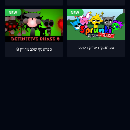
ספראנקי ריטייק דלוקס
ספראנקי שלב מדויק 8