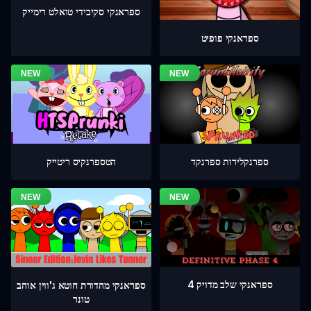
ספראנקי סקיבידי טואלט רימייק
ספראנקי פופיט
ספרנקלירות ספרנקד
הטספרנקיס ריטייק
ספראנקי שלב מדויק 4
ספראנקי מהדורת חוטא ג'ווין אוהב
טונר