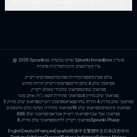
איך אני יכול להישאר מעודכן על ספראנקי ריג'ויוד?
הישארו מעודכנים לעדכונים!
כן! הצטרפו לקהילה הרשמית של המשחק בפלטפורמות מדיה
חברתית שבהן שחקנים יכולים לדון באסטרטגיות, לשתף
חוויות ולחבר אחד עם השני.
לקבלת העדכונים, החדשות והאירועים האחרונים הקשורים
לספראנקי ריג'ויוד, ודאו לבדוק את האתר הרשמי שלנו ב-
sprunki.io או לעקוב אחרינו במדיה חברתית.
Sprunki.io: שחקו במשחק Sprunki Incredibox אונליין
2026
@
צרו קשר
תנאים והתניות
מדיניות פרטיות
עולם ספרנקיס
ספרנקלירות ספרנקד
הטספרנקיס ריטייק
ספראנקי שלב 4 כולם חיים
ספראנקי ריטייק הורדה מחדש
ספראנקי פופיט
ספראנקי סקיבידי טואלט רימייק
ספראנקי שלב מדויק 4
ספראנקי מהדורת חוטא ג'ווין אוהב טונר
ספראנקי שלב מדויק 4 הורדה מחדש
פאראספראנקי ריטייק
ספראנקי שלב מדויק 3
ספראנקי פיקוסוקה
ספראנקי שלב 19
ספראנקי מהדורת נשיקה כולם מתנשקים
ספראנקי אבל שבור
ספראנקי ריטייק אבל אפי
ספראנקי שלב 888
Sprunki Phase
ספראנקי ריטייק דלוקס
ספראנקי שלב מדויק 8
English
Deutsch
Français
Español
简体中文
繁體中文
日本語
한국어
Português
Italiano
Русский
Bahasa Indonesia
Bahasa Melayu