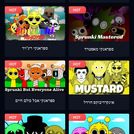
ספראנקי ריג'ויד
ספראנקי מאסטרד
ספראנקי אבל כולם חיים
אינקרדיבוקס חרדל