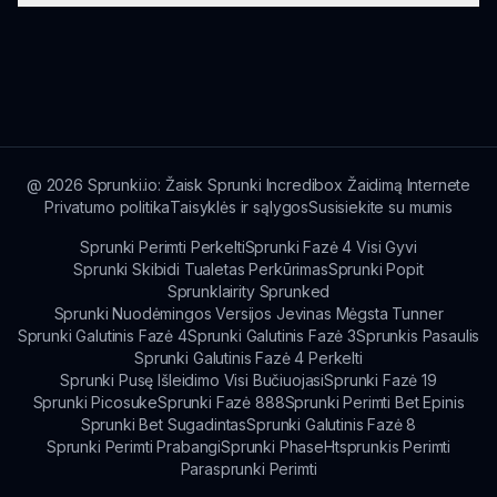
novatorišku žaidimu, kurdama psichologiškai
įtraukiantį patirtį, kuri iššaukia žaidėjų pojūčius.
Taip! Kiekvienas etapas pasakoja istoriją,
leidžiančią žaidėjams atskleisti giliai įsišaknijusią ir
sutrauktą pasakojimą, intertwining su žaidimo
mechanizmais.
@
2026
Sprunki.io: Žaisk Sprunki Incredibox Žaidimą Internete
Privatumo politika
Taisyklės ir sąlygos
Susisiekite su mumis
Sprunki Perimti Perkelti
Sprunki Fazė 4 Visi Gyvi
Sprunki Skibidi Tualetas Perkūrimas
Sprunki Popit
Sprunklairity Sprunked
Sprunki Nuodėmingos Versijos Jevinas Mėgsta Tunner
Sprunki Galutinis Fazė 4
Sprunki Galutinis Fazė 3
Sprunkis Pasaulis
Sprunki Galutinis Fazė 4 Perkelti
Sprunki Pusę Išleidimo Visi Bučiuojasi
Sprunki Fazė 19
Sprunki Picosuke
Sprunki Fazė 888
Sprunki Perimti Bet Epinis
Sprunki Bet Sugadintas
Sprunki Galutinis Fazė 8
Sprunki Perimti Prabangi
Sprunki Phase
Htsprunkis Perimti
Parasprunki Perimti