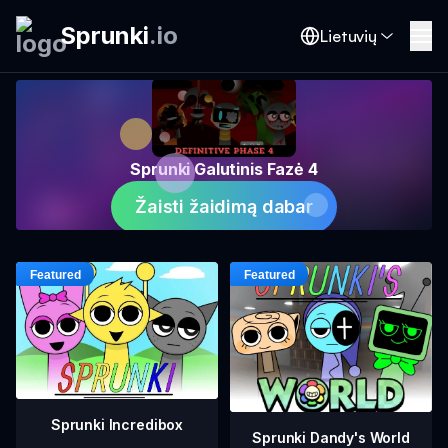
Sprunki
.
io
Lietuvių
Sprunki Galutinis Fazė 4
Žaisti žaidimą dabar
Sprunki Incredibox
Sprunki Dandy's World