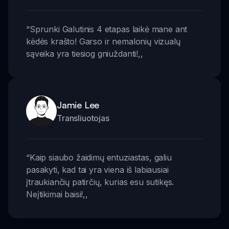
“
Sprunki Galutinis 4 etapas laikė mane ant
kėdės krašto! Garso ir nemalonių vizualų
sąveika yra tiesiog gniuždanti!
,,
Jamie Lee
Transliuotojas
“
Kaip siaubo žaidimų entuziastas, galiu
pasakyti, kad tai yra viena iš labiausiai
įtraukiančių patirčių, kurias esu sutikęs.
Neįtikimai baisi!
,,