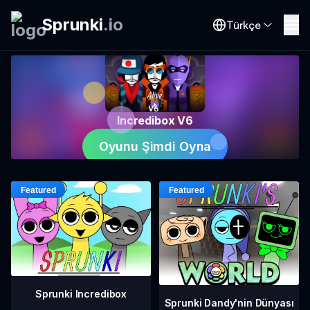
Sprunki
.
io
Türkçe
Incredibox V6
Oyunu Şimdi Oyna
Sprunki Incredibox
Sprunki Dandy'nin Dünyası