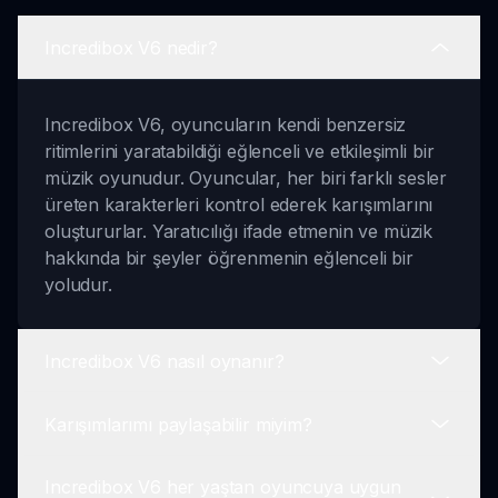
Incredibox V6 nedir?
Incredibox V6, oyuncuların kendi benzersiz
ritimlerini yaratabildiği eğlenceli ve etkileşimli bir
müzik oyunudur. Oyuncular, her biri farklı sesler
üreten karakterleri kontrol ederek karışımlarını
oluştururlar. Yaratıcılığı ifade etmenin ve müzik
hakkında bir şeyler öğrenmenin eğlenceli bir
yoludur.
Incredibox V6 nasıl oynanır?
Karışımlarımı paylaşabilir miyim?
Incredibox V6 oynamak için farklı sesler çıkaran
karakterleri keşfetmeniz gerekir. Bir karaktere
Incredibox V6 her yaştan oyuncuya uygun
tıklayarak onun sesini ekleyebilir veya