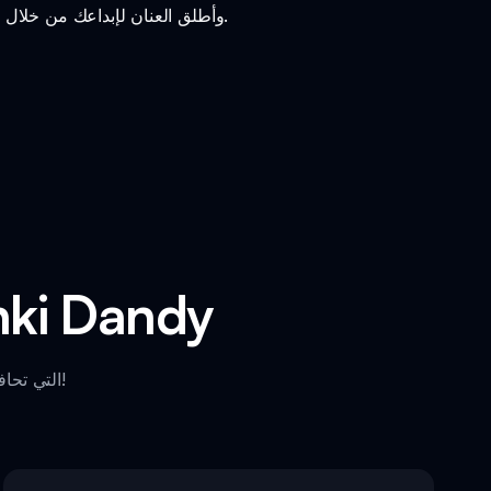
اغمر نفسك في عالم Sprunki Dandy وأطلق العنان لإبداعك من خلال الموسيقى! انضم إلى الشخصيات الغريبة من أجل متعة بلا حدود.
ميزات فريدة من نوعها لعال
استكشف الميزات الفريدة لعالم Sprunki Dandy التي تحافظ على جاذبيته ومتعة اللعب!