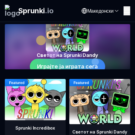
Sprunki
.
io
Македонски
Светот на Sprunki Dandy
Играјте ја играта сега
Sprunki Incredibox
Светот на Sprunki Dandy