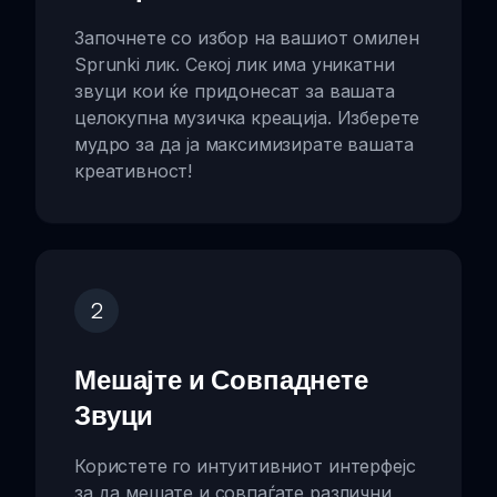
Започнете со избор на вашиот омилен
Sprunki лик. Секој лик има уникатни
звуци кои ќе придонесат за вашата
целокупна музичка креација. Изберете
мудро за да ја максимизирате вашата
креативност!
2
Мешајте и Совпаднете
Звуци
Користете го интуитивниот интерфејс
за да мешате и совпаѓате различни