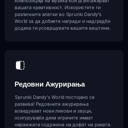
композиција на музика кои ја ангажираат
вашата креативност. Искористете ги
различните алатки во Sprunki Dandy's
World за да добиете награди и надградби
додека ги усовршувате вашите вештини.
Редовни Ажурирања
Sprunki Dandy's World постојано се
развива! Редовните ажурирања
воведуваат нови ликови и звуци,
осигурувајќи дека играчите имаат
најсвежата содржина на дофат на раката.