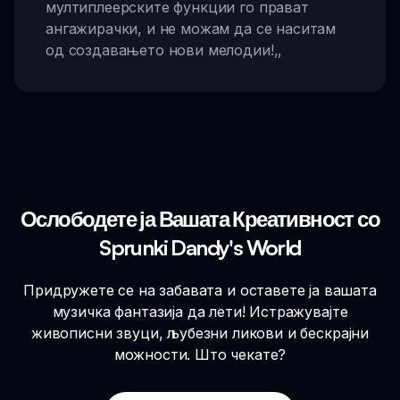
мултиплеерските функции го прават
ангажирачки, и не можам да се наситам
од создавањето нови мелодии!
,,
Ослободете ја Вашата Креативност со
Sprunki Dandy's World
Придружете се на забавата и оставете ја вашата
музичка фантазија да лети! Истражувајте
живописни звуци, љубезни ликови и бескрајни
можности. Што чекате?