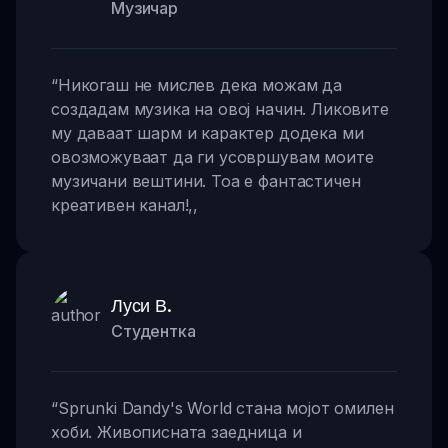
Музичар
“
Никогаш не мислев дека можам да
создадам музика на овој начин. Ликовите
му даваат шарм и карактер додека ми
овозможуваат да ги усовршувам моите
музичани вештини. Тоа е фантастичен
креативен канал!
,,
Луси В.
Студентка
“
Sprunki Dandy's World стана мојот омилен
хоби. Живописната заедница и