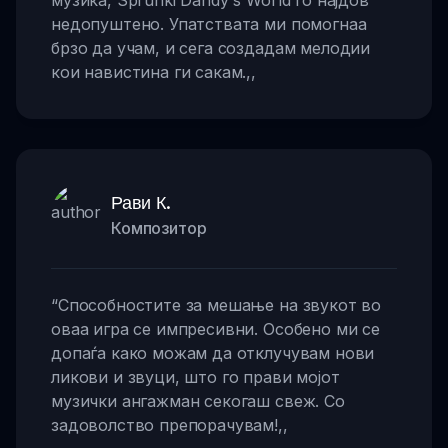
музика, Sprunki Dandy's World го најдов
недопуштено. Упатствата ми помогнаа
брзо да учам, и сега создадам мелодии
кои навистина ги сакам.
,,
Рави К.
Композитор
“
Способностите за мешање на звукот во
оваа игра се импресивни. Особено ми се
допаѓа како можам да отклучувам нови
ликови и звуци, што го прави мојот
музички ангажман секогаш свеж. Со
задоволство препорачувам!
,,