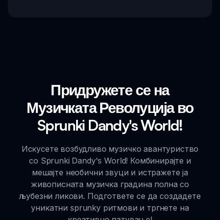
Придружете се на
Музичката Револуција во
Sprunki Dandy's World!
Искусете возбудливо музичко авантуриство
со Sprunki Dandy's World! Комбинирајте и
мешајте необични звуци и истражете ја
живописната музичка градина полна со
љубезни ликови. Подгответе се да создадете
уникатни sprunky ритмови и тргнете на
креативно патување!