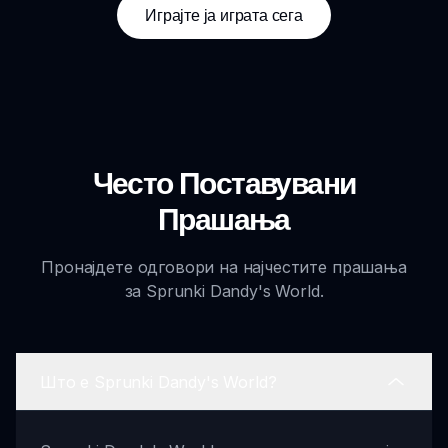
Играјте ја играта сега
Често Поставувани
Прашања
Пронајдете одговори на најчестите прашања
за Sprunki Dandy's World.
Што е Sprunki Dandy's World?