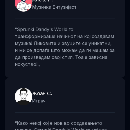
Музички Ентузијаст
“
Sprunki Dandy's World го
трансформираше начинот на кој создавам
музика! Ликовите и звуците се уникатни,
и ми се допаѓа што можам да ги мешам за
да произведам свој стил. Тоа е зависна
искуство!
,,
Жоан С.
Играч
“
Како некој кој е нов во создавањето