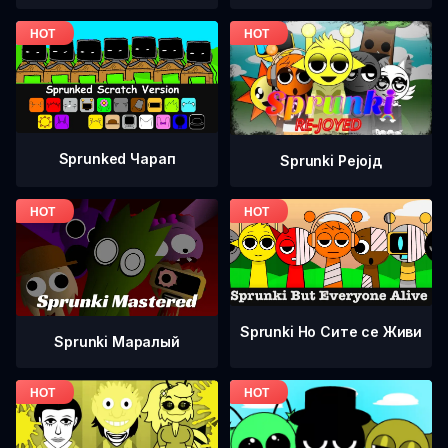
Sprunked Чарап
Sprunki Рејојд
Sprunki Но Сите се Живи
Sprunki Маралый