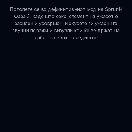
Потопете се во дефинитивниот мод на Sprunki
Фаза 3, каде што секој елемент на ужасот е
засилен и усовршен. Искусете ги ужасните
звучни пејзажи и визуали кои ќе ве држат на
работ на вашето седиште!