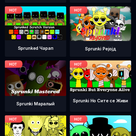
Sprunked Чарап
Sprunki Рејојд
Sprunki Но Сите се Живи
Sprunki Маралый