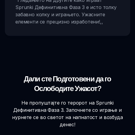
“
Гледањето на другите како играат
Sprunki Дефинитивна Фаза 3 е исто толку
забавно колку и играњето. Ужасните
елементи се прецизно изработени!
,,
Дали сте Подготовени да го
Ослободите Ужасот?
Не пропуштајте го теророт на Sprunki
Дефинитивна Фаза 3. Започнете со играње и
нурнете се во светот на напнатост и возбуда
денес!