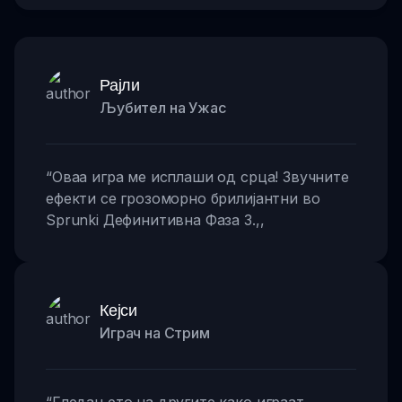
Рајли
Љубител на Ужас
“
Оваа игра ме исплаши од срца! Звучните
ефекти се грозоморно брилијантни во
Sprunki Дефинитивна Фаза 3.
,,
Кејси
Играч на Стрим