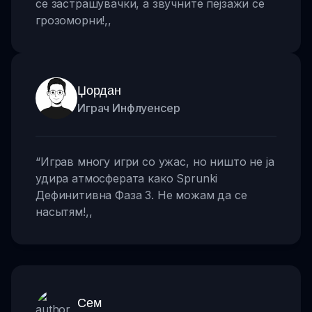
се застрашувачки, а звучните пејзажи се
грозоморни!
,,
Џордан
Играч Инфлуенсер
“
Играв многу игри со ужас, но ништо не ја
удира атмосферата како Sprunki
Дефинитивна Фаза 3. Не можам да се
насытям!
,,
Сем