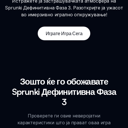
Истражете ја застрашувачката атмосфера на
Sprunki Дефинитивна Фаза 3. Разоткријте ја ужасот
во имерзивно игрално опкружување!
Играте Игра Сега
Зошто ќе го обожавате
Sprunki Дефинитивна Фаза
3
Проверете ги овие неверојатни
карактеристики што ја прават оваа игра