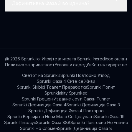
Бидејќи Sprunki Дефинитивна Фаза 3 е
Дефинитивна Фаза 3 во иднина?
достапна онлајн, нема инсталација за
деинсталирање. Просто се одалечите од
страницата кога завршите со играњето.
Постоянно работиме на нови содржини и
експанзии за Sprunki Дефинитивна Фаза 3.
Следете за ажурирања на sprunki.io!
@
2026
Sprunki.io: Играјте ја играта Sprunki Incredibox онлајн
Политика за приватност
Услови и одредби
Контактирајте не
Светот на Sprunkis
Sprunki Повторно Уплод
Sprunki Фаза 4 Сите се Живи
Sprunki Skibidi Тоалет Преработка
Sprunki Попит
Sprunklairity Sprunked
Sprunki Грешен Издание Jevin Сакан Tunner
Sprunki Дефиниција Фаза 4
Sprunki Дефиниција Фаза 3
Sprunki Дефиниција Фаза 4 Повторно
Sprunki Верзија на Нови Мало Се Целуваат
Sprunki Фаза 19
Sprunki Пикосук
Sprunki Фаза 888
Sprunki Повторно Но Епично
Sprunki Но Сломен
Sprunki Дефиниција Фаза 8