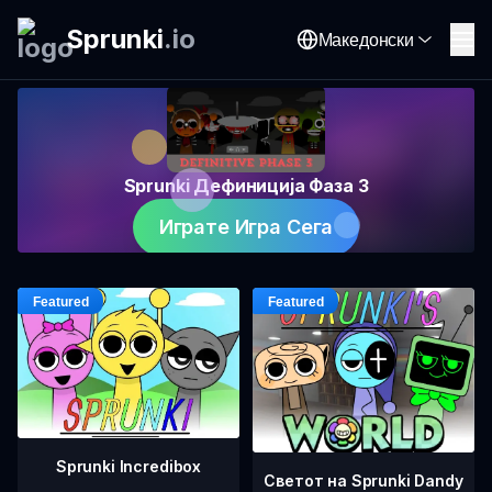
Sprunki
.
io
Македонски
Sprunki Дефиниција Фаза 3
Играте Игра Сега
Sprunki Incredibox
Светот на Sprunki Dandy