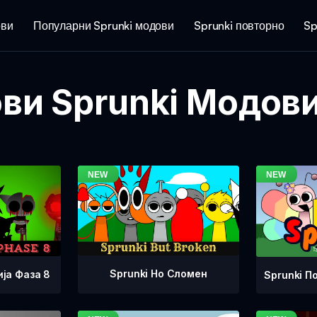
ови
Популарни Sprunki модови
Sprunki повторно
Sp
ви Sprunki Модов
Sprunki Но Сломен
ја Фаза 8
Sprunki П