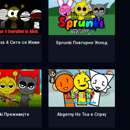
аза 4 Сите се Живи
Sprunki Повторно Уплод
ki Преживејте
Abgerny Но Тоа е Спреј