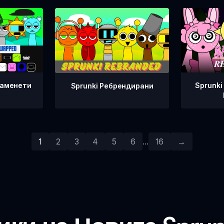
Заменети
Sprunk
Sprunki Ребрендирани
1
2
3
4
5
6
...
16
→