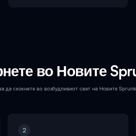
рнете во Новите Sp
за да скокнете во возбудливиот свет на Новите Sprunki
2