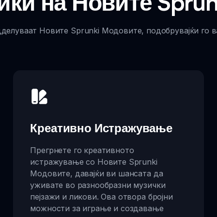
ики на Новите Sprun
дделуваат Новите Sprunki Модовите, подобрувајќи го в
Креативно Истражување
Прегрнете го креативното
истражување со Новите Sprunki
Модовите, давајќи ви шансата да
уживате во разнообразни музички
пејзажи и ликови. Ова отвора бројни
можности за играње и создавање