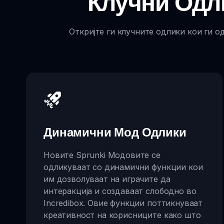
Клучни Одл
Откријте ги клучните одлики кои ги о
Динамични Мод Одлики
Новите Sprunki Модовите се
одликуваат со динамични функции кои
им дозволуваат на играчите да
интеракција и создаваат слободно во
Incredibox. Овие функции поттикнуваат
креативност на корисниците како што