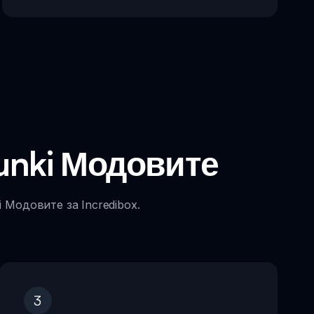
runki Модовите
 Модовите за Incredibox.
3