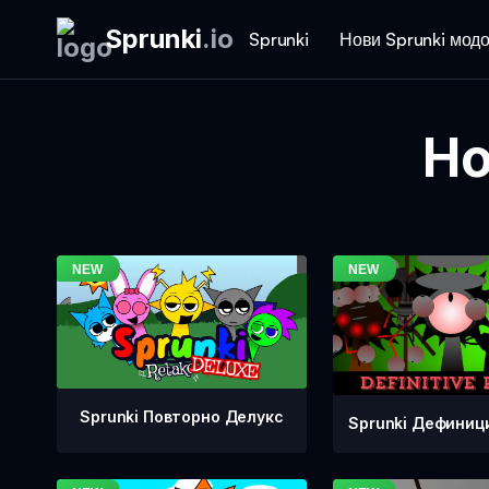
Sprunki
.
io
Sprunki
Нови Sprunki мод
Но
Sprunki Повторно Делукс
Sprunki Дефиници