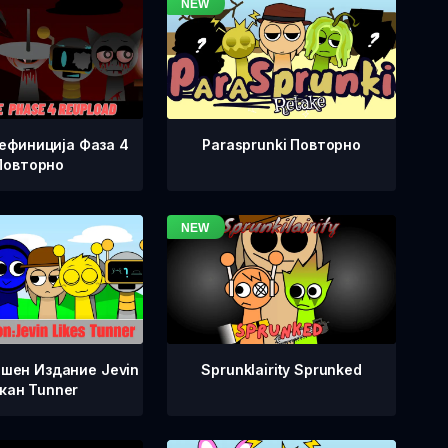
Дефиниција Фаза 4
Parasprunki Повторно
Повторно
ешен Издание Jevin
Sprunklairity Sprunked
кан Tunner