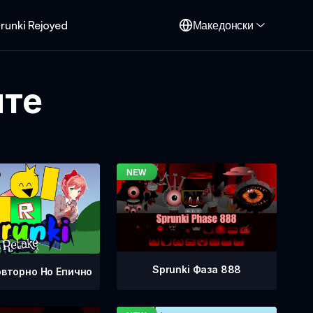
runki Rejoyed
Македонски
ите
Sprunki Фаза 888
овторно Но Епично