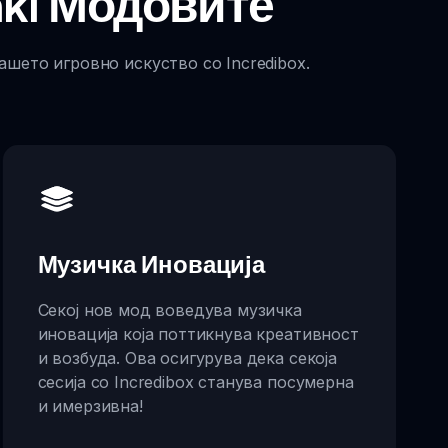
ki Модовите
ашето игровно искуство со Incredibox.
Музичка Иновација
Секој нов мод воведува музичка
иновација која поттикнува креативност
и возбуда. Ова осигурува дека секоја
сесија со Incredibox станува посумерна
и имерзивна!