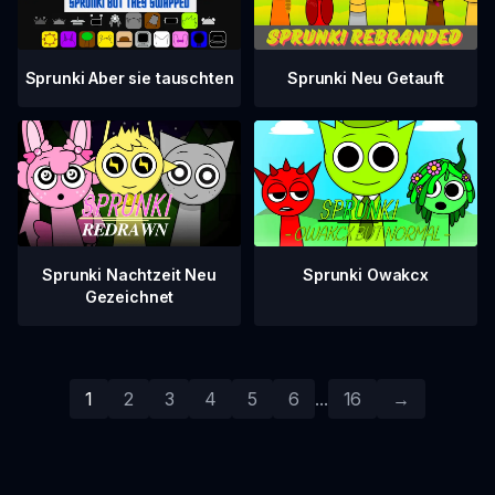
Sprunki Aber sie tauschten
Sprunki Neu Getauft
Sprunki Nachtzeit Neu
Sprunki Owakcx
Gezeichnet
1
2
3
4
5
6
...
16
→