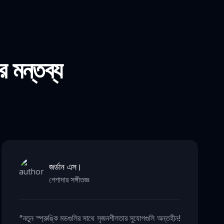
র মন্তব্য
জর্ডান এস।
পেশাদার সঙ্গীতজ্ঞ
“
নতুন স্প্রুঙ্কি মডগুলির সাথে সৃজনশীলতার সুযোগগুলি অন্তহীন!