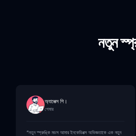
নতুন স্প
অ্যালেক্স পি।
গেমার
“
নতুন স্প্রুঙ্কি মডস আমার ইনকেডিবক্স অভিজ্ঞতাকে এক নতুন