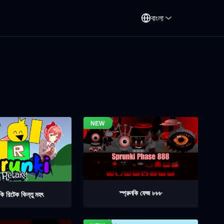
বাংলা
স্প্রুনকি ফেজ ৮৮৮
নকি রিটেক কিন্তু মহৎ