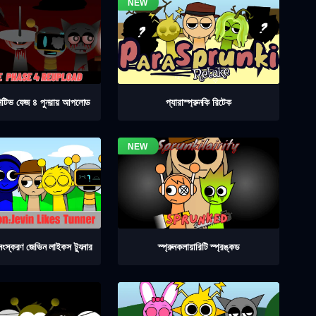
িনিটিভ ফেজ ৪ পুনরায় আপলোড
প্যারাস্প্রুনকি রিটেক
 সংস্করণ জেভিন লাইকস ট্যুনার
স্প্রুনকলায়ারিটি স্প্রঙ্কড