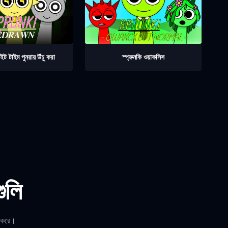
াইট টাইম পুনরায় উঁচু করা
স্প্রুনকি ওয়াকসিস
গুলি
ত করে।