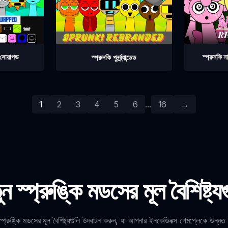
া সোয়াপড
স্প্রুনকি ন
স্প্রুনকি পুনর্ব্র্যান্ডেড
1
2
3
4
5
6
...
16
→
ন স্প্রুঙ্কি মডসের মূল বৈশিষ্ট্য
স্প্রুঙ্কি মডসের মূল বৈশিষ্ট্যগুলি উদ্ঘাটন করুন, যা আপনার ইনকেডিবক্স গেমপ্লেকে উন্ন