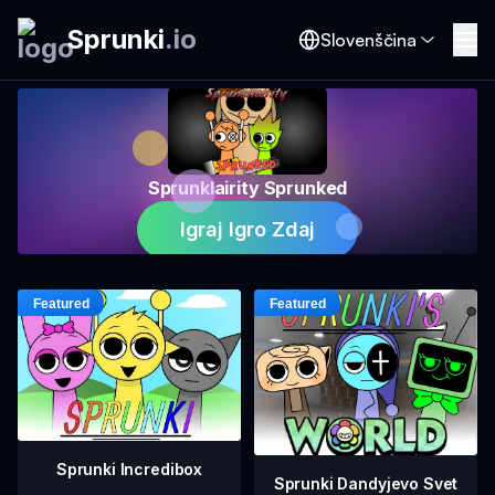
Sprunki
.
io
Slovenščina
Sprunklairity Sprunked
Igraj Igro Zdaj
Sprunki Incredibox
Sprunki Dandyjevo Svet