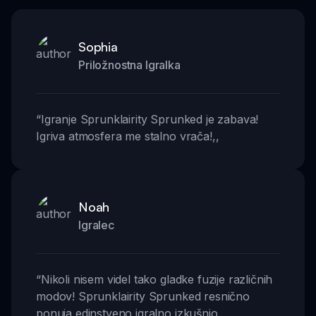
Sophia
Priložnostna Igralka
“
Igranje Sprunklairity Sprunked je zabava!
Igriva atmosfera me stalno vrača!
,,
Noah
Igralec
“
Nikoli nisem videl tako gladke fuzije različnih
modov! Sprunklairity Sprunked resnično
ponuja edinstveno igralno izkušnjo.
,,