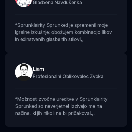
Glasbena Navdušenka
“
Sprunklairity Sprunked je spremenil moje
igralne izkušnje; obožujem kombinacijo likov
in edinstvenih glasbenih stilov!
,,
Liam
Profesionalni Oblikovalec Zvoka
“
Možnosti zvočne ureditve v Sprunklairity
Sprunked so neverjetne! Izzivajo me na
načine, ki jih nikoli ne bi pričakoval.
,,