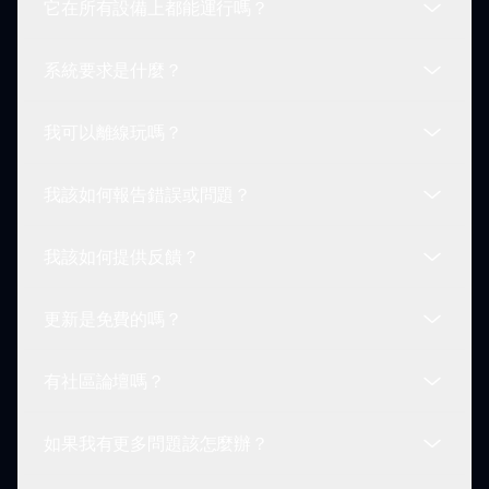
它在所有設備上都能運行嗎？
可以！遊戲鼓勵與其他人分享您的作品以獲得反饋和
合作。
系統要求是什麼？
是的，Sprunklairity Sprunked可在各種平台上使
用，確保所有類型玩家的可及性。
我可以離線玩嗎？
該遊戲在廣泛的系統上運行流暢。請在我們的網站上
檢查最小要求。
我該如何報告錯誤或問題？
是的，遊戲完全下載後，您可以無中斷地離線遊玩。
我該如何提供反饋？
如果您遇到任何問題，請通過sprunki.io的聯繫表單
聯繫我們的支持團隊。
更新是免費的嗎？
我們重視您的意見！可以通過我們網站上的反饋表單
直接提交反饋。
有社區論壇嗎？
是的！所有更新，包括新功能和角色，對我們的玩家
都是免費的。
如果我有更多問題該怎麼辦？
有！加入我們的社區論壇，與其他玩家聯絡並分享您
的經驗。