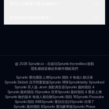
我可以在哪裡下載這個模組？
您可以在我們的常見問題頁面找到更多問題的答案，
或通過sprunki.io的聯繫表單聯繫我們。
是否有任何遊戲內購買？
直接通過sprunki.io的主頁下載Sprunklairity
Sprunked，便於訪問。
目前，Sprunklairity Sprunked是免費遊玩，無需任
何遊戲內購買。
@
2026
Sprunki.io：在線玩Sprunki Incredibox遊戲
隱私權政策
條款和條件
聯絡我們
Sprunki 重拍重新上傳
Sprunki 階段 4 每個人都活著
Sprunki Skibidi 洗手間重製版
Sprunki 彈珠
Sprunklairity Sprunked
Sprunki 罪人版 Jevin 喜歡调音器
Sprunki 最終階段 4
Sprunki 最終階段 3
Sprunkis 世界
Sprunki 最終階段 4 重新上傳
Sprunki 吻的版本 每個人都在吻
Sprunki 階段 19
Sprunki Picosuke
Sprunki 階段 888
Sprunki 重拍但史詩
Sprunki 但壞了
Sprunki 最終階段 8
Sprunki 重拍豪華版
Sprunki Phase