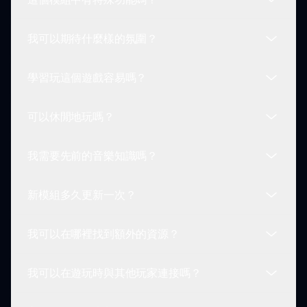
當然可以！一旦您創作了獨特的音頻曲目，可以保存
並與遊戲社區分享。
我可以期待什麼樣的氛圍？
是的，它包括可自定義的聲音編排，多類型融合能
力，以及大量的角色選擇。
學習玩這個遊戲容易嗎？
期待一種獨特的精緻音樂深度與有趣的元素相融合，
提供耳目一新的遊戲體驗。
可以休閒地玩嗎？
是的！遊戲擁有直觀的控制和有用的提示，指導您完
成聲音創作和角色選擇。
我需要先前的音樂知識嗎？
當然可以！雖然它可能會有些複雜，但玩家可以按照
自己的節奏享受遊戲，探索音樂製作而無壓力。
新模組多久更新一次？
不需要！遊戲在您玩時幫助您學習和發展技能。
我可以在哪裡找到額外的資源？
我們經常更新遊戲，添加新模組，以保持遊戲的動態
性和刺激性，增強您的整體體驗。
我可以在遊玩時與其他玩家連接嗎？
更多資源和提示可以在我們的網站sprunki.io上找
到，其中包括遊玩指南和社區論壇。