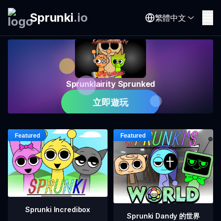
Sprunki
.
io
繁體中文
Sprunklairity Sprunked
立即遊玩
Sprunki Incredibox
Sprunki Dandy 的世界