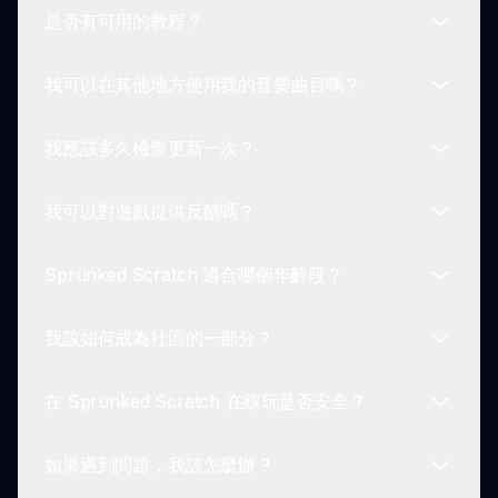
是否有可用的教程？
不需要特定的技能！Sprunked Scratch 設計得非常
友好，任務使所有級別的玩家都可以創作音樂。
我可以在其他地方使用我的音樂曲目嗎？
是的！有各種教程可以指導新玩家如何有效使用
Sprunked Scratch 的功能。
我應該多久檢查更新一次？
雖然 Sprunked Scratch 允許你創建愉快的曲目，
但我們建議您僅在遊戲環境內使用它們。
我可以對遊戲提供反饋嗎？
要保持最新狀態，我們建議定期檢查 sprunki.io 以獲
得有關 Sprunked Scratch 的最新更新和功能的信
Sprunked Scratch 適合哪個年齡段？
息。
可以！Sprunked Scratch 的開發者非常重視用戶反
饋，因此隨時歡迎分享你的想法。
我該如何成為社區的一部分？
Sprunked Scratch 設計適合所有年齡段，是一款全
家適合的遊戲，每個人都可以享受！
在 Sprunked Scratch 在線玩是否安全？
參與非常簡單！加入在線論壇和社交媒體小組，與其
他 Sprunked Scratch 玩家互動。
如果遇到問題，我該怎麼辦？
是的！Sprunked Scratch 以玩家的安全為重，確保