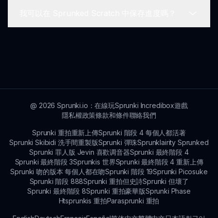
為每個人提供安全的遊戲環境。
我可以在 Sprunked Scratch 中保存進度嗎？
如果在玩遊戲時遇到任何問題，請聯繫支持團隊或查
閱常見問題解答部分尋求幫助。
是的，Sprunked Scratch 允許玩家保存進度，方便
你隨時繼續之前的遊戲。
@
2026
Sprunki.io：在線玩Sprunki Incredibox遊戲
隱私權政策
條款和條件
聯絡我們
Sprunki 重拍重新上傳
Sprunki 階段 4 每個人都活著
Sprunki Skibidi 洗手間重製版
Sprunki 彈珠
Sprunklairity Sprunked
Sprunki 罪人版 Jevin 喜歡调音器
Sprunki 最終階段 4
Sprunki 最終階段 3
Sprunkis 世界
Sprunki 最終階段 4 重新上傳
Sprunki 吻的版本 每個人都在吻
Sprunki 階段 19
Sprunki Picosuke
Sprunki 階段 888
Sprunki 重拍但史詩
Sprunki 但壞了
Sprunki 最終階段 8
Sprunki 重拍豪華版
Sprunki Phase
Htsprunkis 重拍
Parasprunki 重拍