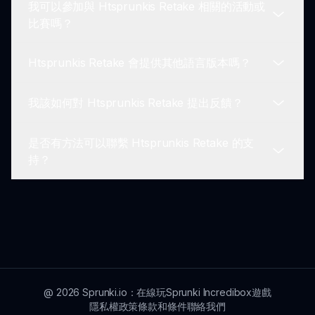
我可以參加與 Htsprunkis Retake 相關的活動或
Htsprunkis Retake 可以在任何具有網絡訪問權限和
比賽嗎？
現代網絡瀏覽器的設備上運行，確保更廣泛的受眾都
能享受這個模組。
Htsprunkis Retake 會提供其他語言版本嗎？
是的！我們經常在社區內舉辦活動和比賽，鼓勵玩家
展示他們的音軌並競爭獎品，促進一個動態的創作環
我該如何對 Htsprunkis Retake 提出反饋？
境。
是的，Htsprunkis Retake 正在努力提供多種語言選
項，以迎合更廣泛的玩家群體。
是否有方法可以聯繫 Htsprunkis Retake 的支
玩家可以通過我們的官方社區論壇和聯繫渠道對
持？
Htsprunkis Retake 提出反饋。我們重視玩家的意
見，以不斷提升我們的遊戲。
是的，玩家可以通過網站上的聯繫部分與我們的支持
團隊聯繫，以獲得有關 Htsprunkis Retake 的任何
查詢或問題。
@
2026
Sprunki.io：在線玩Sprunki Incredibox遊戲
隱私權政策
條款和條件
聯絡我們