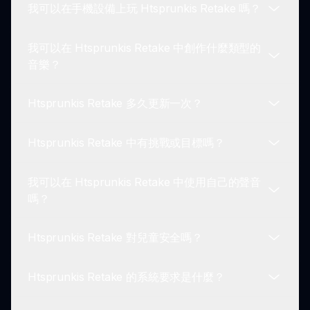
我可以在手機設備上玩 Htsprunkis Retake 嗎？
與他們獨特風格共鳴的音樂。
是的，我們提供幾個教程來幫助玩家了解
Htsprunkis Retake 的內容，指導他們選擇角色、創
我可以在 Htsprunkis Retake 中創作什麼類型的
建聲音和完成音軌的過程。
Htsprunkis Retake 目前已優化為網頁遊玩，未來版
音樂？
本預期將具有手機兼容性，為更多玩家帶來創作體
驗。
Htsprunkis Retake 多久更新一次？
玩家可以在 Htsprunkis Retake 中創作多種音樂風
格，將經典聲音與當代音樂融合，讓你自由探索和實
Htsprunkis Retake 中有挑戰或目標嗎？
驗音效設計。
我們定期發布 Htsprunkis Retake 的更新，根據社
區反饋引入新角色、音效選項和增強功能，確保為所
我可以在 Htsprunkis Retake 中使用自己的聲音
有玩家提供引人入勝的體驗。
雖然 Htsprunkis Retake 主要關注創意和實驗，玩
嗎？
家在創作音樂時可以設定個人挑戰或目標，制作獨特
的遊戲體驗。
Htsprunkis Retake 對兒童安全嗎？
目前，Htsprunkis Retake 允許你使用遊戲內提供的
角色聲音和循環。未來更新可能會引入玩家上傳和使
Htsprunkis Retake 的系統要求是什麼？
用個人創作的能力。
是的，Htsprunkis Retake 適合兒童，擁有安全且有
趣的內容，促進在迷人的遊戲環境中進行創意。