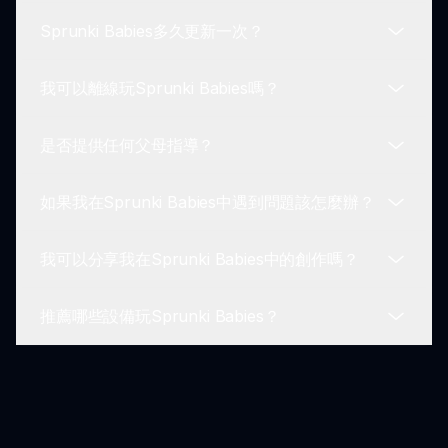
節拍和舒緩的旋律。這個聲音調色盤旨在激發創造
Sprunki Babies多久更新一次？
力，同時保持輕鬆有趣的氛圍。
是的！Sprunki Babies促進創造力並將年輕玩家引入
音樂創作的基礎知識。它鼓勵探索和自我表達，以有
我可以離線玩Sprunki Babies嗎？
趣且引人入勝的方式。
開發人員定期更新Sprunki Babies，以包括新功能並
增強遊戲體驗。留意更新，確保遊戲不斷吸引和愉悅
是否提供任何父母指導？
年輕玩家。
目前，Sprunki Babies需要使用網際網路連接才能
玩，因為它是一個線上遊戲，旨在提供動態的音樂體
如果我在Sprunki Babies中遇到問題該怎麼辦？
驗。玩遊戲時請確保有可靠的連接。
當然！Sprunki Babies提供資源，幫助父母引導孩子
玩遊戲。這支持父母促進健康的遊戲體驗，同時允許
我可以分享我在Sprunki Babies中的創作嗎？
孩子享受！
如果在玩Sprunki Babies時遇到任何問題，請訪問我
們的支持頁面 sprunki.io 以獲取故障排除提示和協
推薦哪些設備玩Sprunki Babies？
助。我們在此幫助您享受無障礙的體驗！
目前，Sprunki Babies不支持在遊戲外分享作品。但
是，孩子們可以口頭與家人分享他們的音樂經歷，鼓
勵討論他們的創造力！
Sprunki Babies在大屏幕設備（如平板電腦和電腦）
上的體驗最佳。然而，仍然可以在智能手機上訪問，
使孩子們方便隨時遊玩！