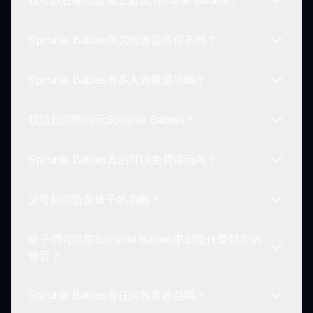
我可以在哪些設備上遊玩Sprunki Babies？
的氛圍中發展他們的創造力。
沒有！Sprunki Babies旨在提供無需內購或廣告的健
康體驗。父母可以放鬆心情，确信他們的孩子可以享
Sprunki Babies與其他遊戲有何不同？
受不間斷的遊戲。
Sprunki Babies在多種設備上均可使用。玩家可以在
平板電腦、智能手機和電腦上享受，確保孩子們能隨
Sprunki Babies有多人遊戲選項嗎？
時隨地玩得開心。
Sprunki Babies因其專注於柔和的音樂創作和適合寶
寶的遊戲玩法而脫穎而出。這一體驗專門設計以吸引
我該如何開始玩Sprunki Babies？
孩子們，而不淹沒他們於激烈的圖像或聲音。
目前，Sprunki Babies沒有多人遊戲選項。不過，它
提供了共享的體驗，兄弟姐妹和朋友可以在一起享受
Sprunki Babies真的可以免費遊玩嗎？
遊戲，同時創造音樂。
要開始玩Sprunki Babies，只需選擇一個角色，探索
可用的聲音，然後開始創作！這就像拖放一樣簡單，
父母如何監督孩子的遊戲？
讓孩子們立即獲得樂趣。
是的！Sprunki Babies完全免費遊玩。沒有隱藏成本
或訂閱費，這使其成為尋找安全有趣娛樂的家庭的絕
孩子們可以在Sprunki Babies中創造什麼類型的
佳選擇。
父母可以通過與孩子一起玩或設定遊戲時間限制來監
聲音？
督他們的遊戲。Sprunki Babies旨在鼓勵創造力，同
時促進健康的遊戲習慣。
Sprunki Babies有任何教育效益嗎？
孩子們可以創造各種聲音，包括柔和的旋律、顽皮的