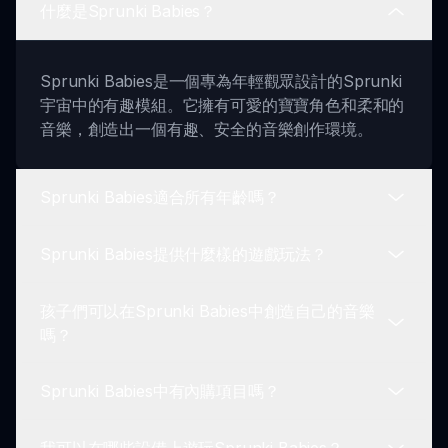
什麼是Sprunki Babies？
Sprunki Babies是一個專為年輕觀眾設計的Sprunki
宇宙中的有趣模組。它擁有可愛的寶寶角色和柔和的
音樂，創造出一個有趣、安全的音樂創作環境。
Sprunki Babies適合所有年齡嗎？
Sprunki Babies提供什麼樣的遊戲玩法？
是的，Sprunki Babies專為各年齡的孩子設計。它提
供一個安全和吸引人的體驗，非常適合對音樂的初步
孩子們可以在Sprunki Babies中創造自己的音樂
接觸，沒有任何可能驚嚇或令人卻步的元素。
Sprunki Babies的遊戲玩法簡單直觀，讓年幼的孩子
嗎？
可以輕鬆與遊戲互動。他們可以拖放角色，創造聲
音，並以自己的節奏享受有趣的動畫。
Sprunki Babies中有內購項目嗎？
絕對可以！Sprunki Babies專注於輕鬆愉快的音樂創
作。年輕的玩家可以試驗各種聲音，並在有趣且鼓勵