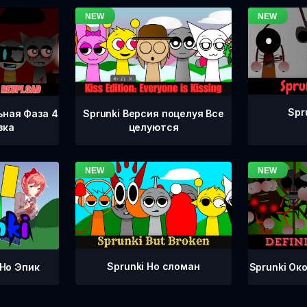
Spr
ьная Фаза 4
Sprunki Версия поцелуя Все
зка
целуются
Sprunki Но сломан
Sprunki Ок
 Но Эпик