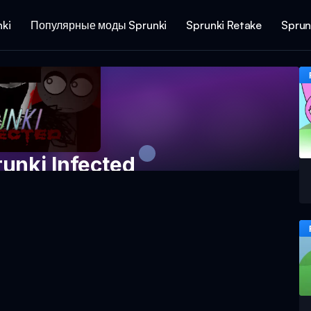
ki
Популярные моды Sprunki
Sprunki Retake
Sprun
unki Infected
 игру сейчас