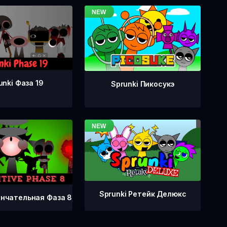
unki Фаза 19
Sprunki Пикосукэ
Sprunki Ретейк Делюкс
ончательная Фаза 8