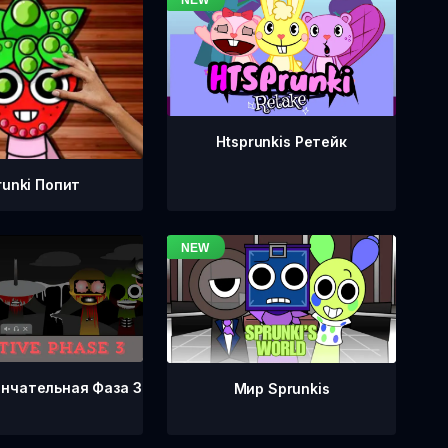
Htsprunkis Ретейк
runki Попит
ончательная Фаза 3
Мир Sprunkis