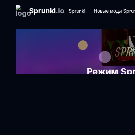
Sprunki
.
io
Sprunki
Новые моды Sprun
Режим Spr
Играть в