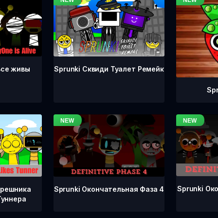
Все живы
Sprunki Сквиди Туалет Ремейк
Sp
Sprunki Ок
Sprunki Окончательная Фаза 4
грешника
Туннера