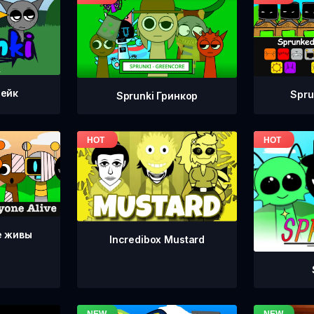
тейк
Spru
Sprunki Гринкор
е живы
Incredibox Mustard