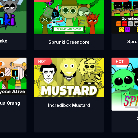
take
Spru
Sprunki Greencore
mua Orang
Incredibox Mustard