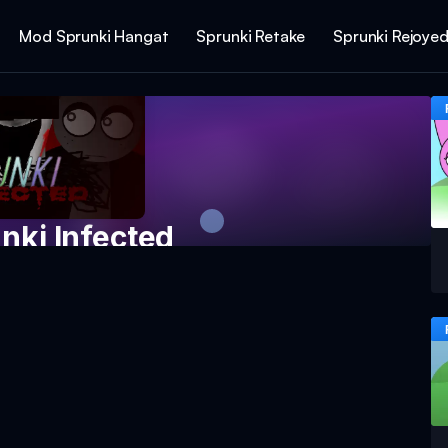
Mod Sprunki Hangat
Sprunki Retake
Sprunki Rejoye
nki Infected
ainan Sekarang