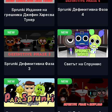
Sprunki Дефинитивна Фаза
Sprunki Издание на
4
грешника Джефин Харесва
Тунер
Sprunki Дефинитивна Фаза
Светът на Спрункис
3