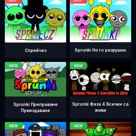
Sprunki Но го разруших
Спрейчез
Sprunki Фаза 4 Всички са
Sprunki Преправяне
живи
Преиздаване