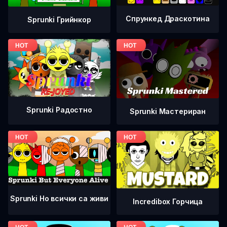
Спрункед Драскотина
Sprunki Грийнкор
Sprunki Радостно
Sprunki Мастериран
Sprunki Но всички са живи
Incredibox Горчица