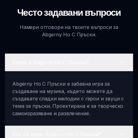
Често задавани въпроси
Намери отговори на твоите въпроси за
Abgerny Но С Пръски.
Какво е Abgerny Но С Пръски?
Abgerny Но С Пръски е забавна игра за
създаване на музика, където можете да
създавате сладки мелодии с герои и звуци с
тема за пръски. Проектирана е за творческо
самоизразяване и развлечение.
Как да играя Abgerny Но С Пръски?