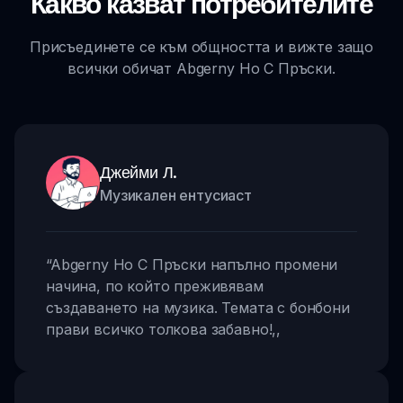
Какво казват потребителите
Присъединете се към общността и вижте защо
всички обичат Abgerny Но С Пръски.
Джейми Л.
Музикален ентусиаст
“
Abgerny Но С Пръски напълно промени
начина, по който преживявам
създаването на музика. Темата с бонбони
прави всичко толкова забавно!
,,