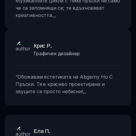
Музикалните цикли с тема пръски не само
че са запомнящи се; те вдъхновяват
креативността.
,,
Крис Р.
Графичен дизайнер
“
Обожавам естетиката на Abgerny Но С
Пръски. Тя е красиво проектирана и
звуците са просто небесни!
,,
Ела П.