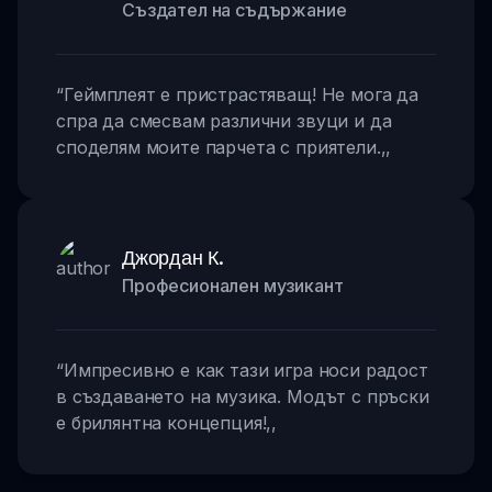
Създател на съдържание
“
Геймплеят е пристрастяващ! Не мога да
спра да смесвам различни звуци и да
споделям моите парчета с приятели.
,,
Джордан К.
Професионален музикант
“
Импресивно е как тази игра носи радост
в създаването на музика. Модът с пръски
е брилянтна концепция!
,,