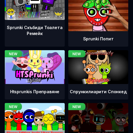
Sprunki Скъбиди Тоалета
Ремейк
Sprunki Попит
Htsprunkis Преправяне
Спрункилиарити Спонкед