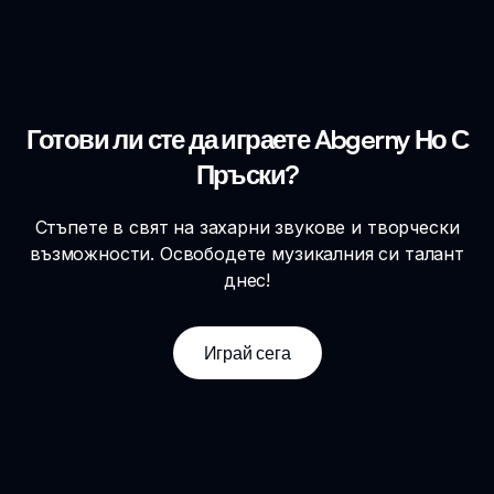
Готови ли сте да играете Abgerny Но С
Пръски?
Стъпете в свят на захарни звукове и творчески
възможности. Освободете музикалния си талант
днес!
Играй сега