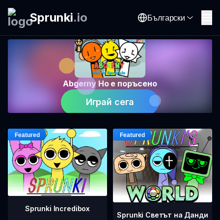
Sprunki
.
io
Български
Abgerny Но е поръсено
Играй сега
Sprunki Incredibox
Sprunki Светът на Данди