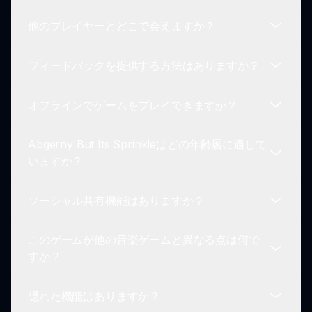
しているため、お好みに基づいて異なる音楽スタイ
他のプレイヤーとどこで会えますか？
ルを試し、作成することができます。
ゲームは定期的に新しいキャラクター、音、機能で
更新され、プレイヤーの体験が新鮮かつエキサイテ
フィードバックを提供する方法はありますか？
ィングに保たれます。
オンラインフォーラム、ソーシャルメディアグルー
プ、またはsprunki.ioのゲームコミュニティセクシ
オフラインでゲームをプレイできますか？
ョンに参加することで、他のプレイヤーと交流し、
フィードバックは大歓迎です！プレイヤーはウェブ
音楽を共有できます。
サイトの連絡セクションを通じて改善に関する意見
Abgerny But Its Sprinkleはどの年齢層に適して
や提案を共有できます。
残念ながら、Abgerny But Its Sprinkleはプレイす
いますか？
るためにインターネットアクセスが必要です。オン
ライン共有とコミュニティ参加機能があります。
ソーシャル共有機能はありますか？
ゲームはすべての年齢層に適しており、家族や創造
的な楽しみを求める個人にとって素晴らしい選択肢
このゲームが他の音楽ゲームと異なる点は何で
です。
はい！自分の音楽作品をソーシャルメディアプラッ
すか？
トフォームに直接共有して、創造性を披露すること
ができます。
隠れた機能はありますか？
スプリンクルテーマ、鮮やかな美学、ユニークなサ