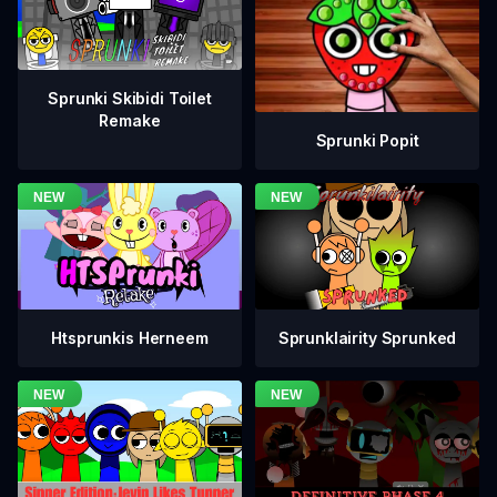
Sprunki Skibidi Toilet
Remake
Sprunki Popit
Htsprunkis Herneem
Sprunklairity Sprunked