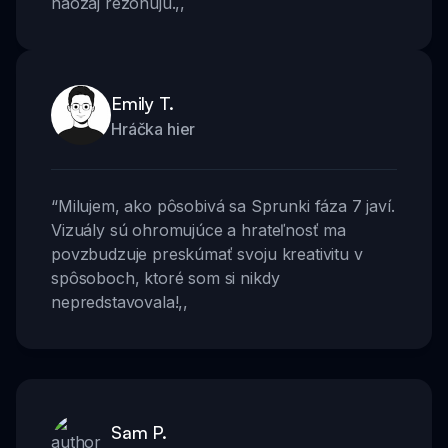
naozaj rezonujú.
,,
Emily T.
Hráčka hier
“
Milujem, ako pôsobivá sa Sprunki fáza 7 javí.
Vizuály sú ohromujúce a hrateľnosť ma
povzbudzuje preskúmať svoju kreativitu v
spôsoboch, ktoré som si nikdy
nepredstavovala!
,,
Sam P.