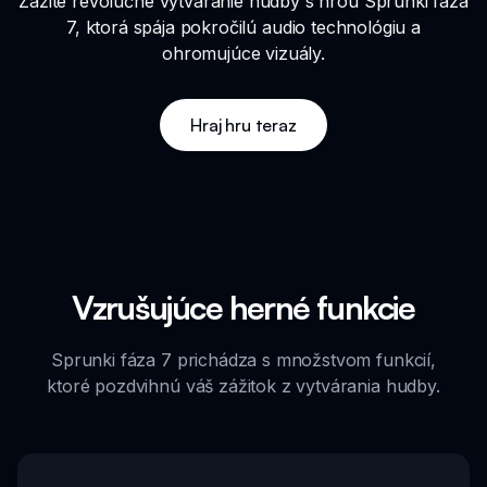
Zažite revolučné vytváranie hudby s hrou Sprunki fáza
7, ktorá spája pokročilú audio technológiu a
ohromujúce vizuály.
Hraj hru teraz
Vzrušujúce herné funkcie
Sprunki fáza 7 prichádza s množstvom funkcií,
ktoré pozdvihnú váš zážitok z vytvárania hudby.