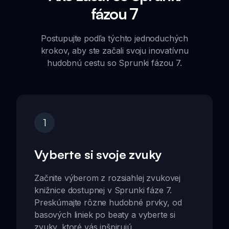
fázou 7
Postupujte podľa týchto jednoduchých
krokov, aby ste začali svoju inovatívnu
hudobnú cestu so Sprunki fázou 7.
1
Vyberte si svoje zvuky
Začnite výberom z rozsiahlej zvukovej
knižnice dostupnej v Sprunki fáze 7.
Preskúmajte rôzne hudobné prvky, od
basových liniek po beaty a vyberte si
zvuky, ktoré vás inšpirujú.