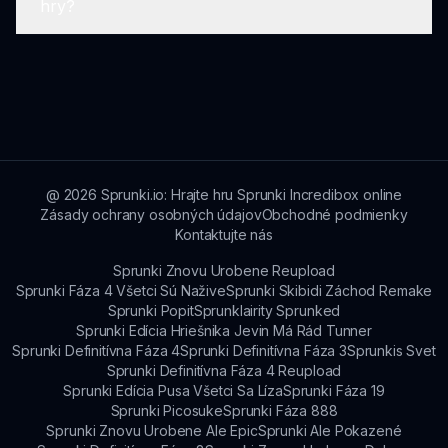
hry?
vytvárať svoje skladby. Je to také jednoduché
zariadenia, čo vám umožňuje vytvárať hudbu aj
vstúpiť do sveta tvorby hudby!
na cestách. Mobilný zážitok je navrhnutý tak,
aby zabezpečil plynulú hrateľnosť a prístupnosť.
Ak narazíte na problémy, skontrolujte zdroje
podpory na stránke alebo sa zapojte do
komunity za účelom tipov na odstránenie
problémov. Pravidelne sa urobia aktualizácie na
zlepšenie výkonu a vyriešenie chýb.
@
2026
Sprunki.io: Hrajte hru Sprunki Incredibox online
Zásady ochrany osobných údajov
Obchodné podmienky
Kontaktujte nás
Sprunki Znovu Urobene Reupload
Sprunki Fáza 4 Všetci Sú Nažive
Sprunki Skibidi Záchod Remake
Sprunki Popit
Sprunklairity Sprunked
Sprunki Edícia Hriešnika Jevin Má Rád Tunner
Sprunki Definitívna Fáza 4
Sprunki Definitívna Fáza 3
Sprunkis Svet
Sprunki Definitívna Fáza 4 Reupload
Sprunki Edícia Pusa Všetci Sa Líza
Sprunki Fáza 19
Sprunki Picosuke
Sprunki Fáza 888
Sprunki Znovu Urobene Ale Epic
Sprunki Ale Pokazené