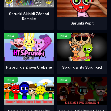
Sprunki Skibidi Záchod
Remake
Sprunki Popit
Htsprunkis Znovu Urobene
Sprunklairity Sprunked