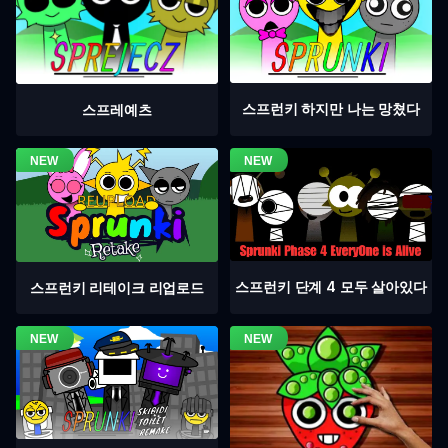
스프런키 하지만 나는 망쳤다
스프레예츠
스프런키 단계 4 모두 살아있다
스프런키 리테이크 리업로드