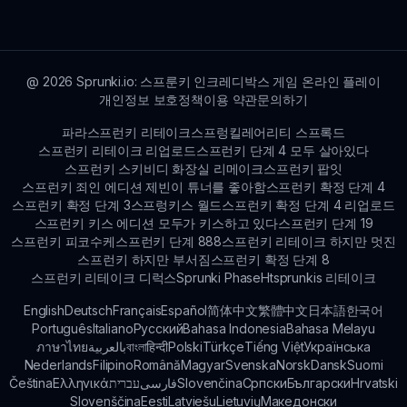
@
2026
Sprunki.io: 스프룬키 인크레디박스 게임 온라인 플레이
개인정보 보호정책
이용 약관
문의하기
파라스프런키 리테이크
스프렁킬레어리티 스프록드
스프런키 리테이크 리업로드
스프런키 단계 4 모두 살아있다
스프런키 스키비디 화장실 리메이크
스프런키 팝잇
스프런키 죄인 에디션 제빈이 튜너를 좋아함
스프런키 확정 단계 4
스프런키 확정 단계 3
스프렁키스 월드
스프런키 확정 단계 4 리업로드
스프런키 키스 에디션 모두가 키스하고 있다
스프런키 단계 19
스프런키 피코수케
스프런키 단계 888
스프런키 리테이크 하지만 멋진
스프런키 하지만 부서짐
스프런키 확정 단계 8
스프런키 리테이크 디럭스
Sprunki Phase
Htsprunkis 리테이크
English
Deutsch
Français
Español
简体中文
繁體中文
日本語
한국어
Português
Italiano
Русский
Bahasa Indonesia
Bahasa Melayu
ภาษาไทย
بالعربية
বাংলা
हिन्दी
Polski
Türkçe
Tiếng Việt
Українська
Nederlands
Filipino
Română
Magyar
Svenska
Norsk
Dansk
Suomi
Čeština
Ελληνικά
עברית
فارسی
Slovenčina
Српски
Български
Hrvatski
Slovenščina
Eesti
Latviešu
Lietuvių
Македонски