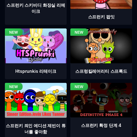
스프런키 스키비디 화장실 리메
이크
스프런키 팝잇
Htsprunkis 리테이크
스프렁킬레어리티 스프록드
스프런키 확정 단계 4
스프런키 죄인 에디션 제빈이 튜
너를 좋아함