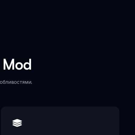
d Mod
собливостями.