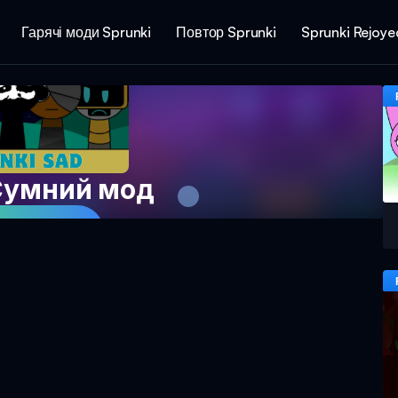
Гарячі моди Sprunki
Повтор Sprunki
Sprunki Rejoye
Сумний мод
ти зараз