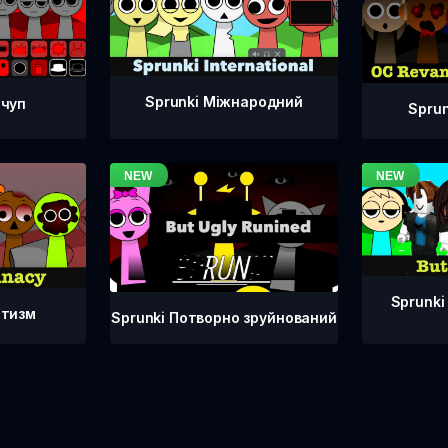
Sprunki Міжнародний
тчуп
Spru
Sprunki
атизм
Sprunki Потворно зруйнований