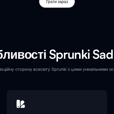
Грати зараз
ливості Sprunki Sa
оційну сторону всесвіту Sprunki з цими унікальними о