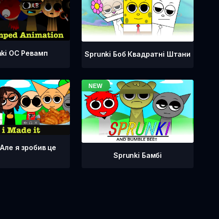
nki OC Ревамп
Sprunki Боб Квадратні Штани
 Але я зробив це
Sprunki Бамбі