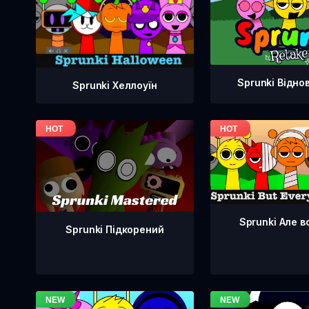
Sprunki Відно
Sprunki Хеллоуїн
Sprunki Але в
Sprunki Підкорений