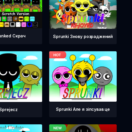
unked Скрач
Sprunki Знову розраджений
Sprunki Але я зіпсував це
Sprejecz