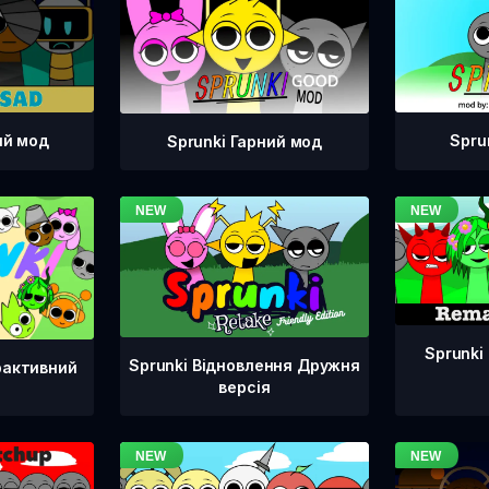
ий мод
Spru
Sprunki Гарний мод
Sprunki
Sprunki Відновлення Дружня
рактивний
версія