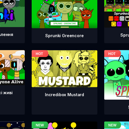
влення
Spr
Sprunki Greencore
сі живі
Incredibox Mustard