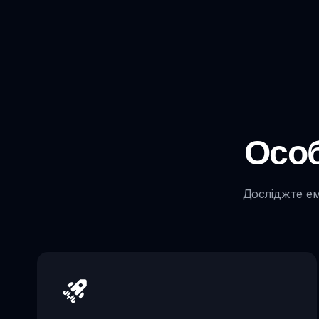
Особ
Досліджте ем