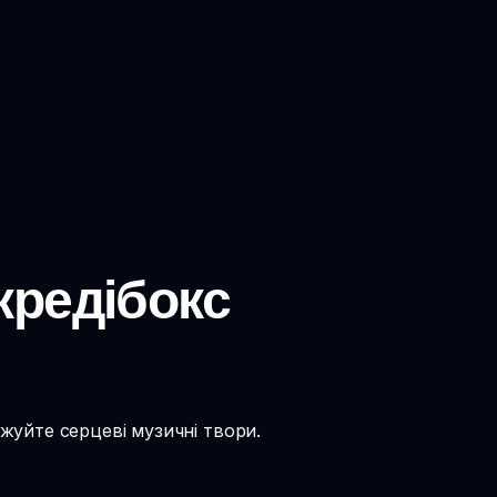
нкредібокс
джуйте серцеві музичні твори.