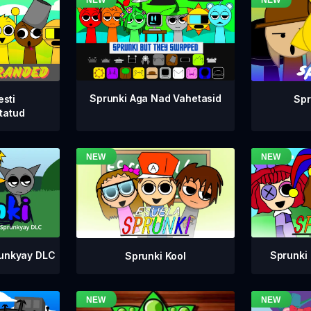
Sprunki Aga Nad Vahetasid
esti
Spr
tatud
runkyay DLC
Sprunki 
Sprunki Kool