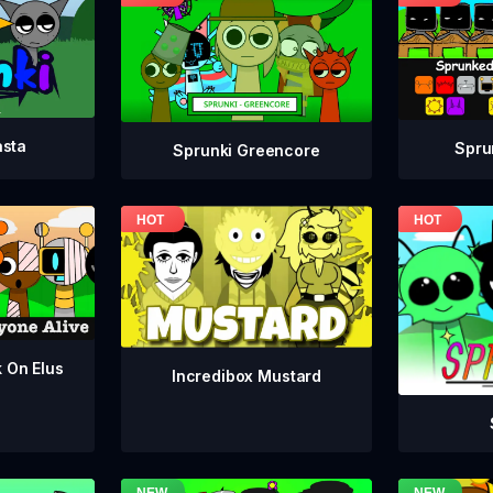
asta
Spru
Sprunki Greencore
k On Elus
Incredibox Mustard