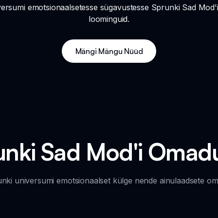
ersumi emotsionaalsetesse sügavustesse Sprunki Sad Mod'i ab
loominguid.
Mängi Mängu Nüüd
unki Sad Mod'i Omad
nki universumi emotsionaalset külge nende ainulaadsete o