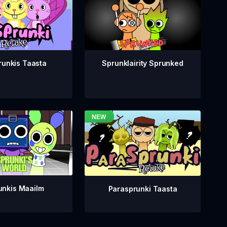
runkis Taasta
Sprunklairity Sprunked
unkis Maailm
Parasprunki Taasta