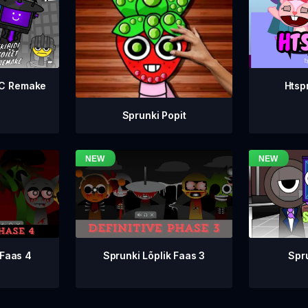
WC Remake
Htsp
Sprunki Popit
Sprunki Lõplik Faas 3
 Faas 4
Spr