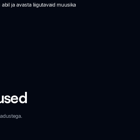
il ja avasta liigutavaid muusika
used
madustega.