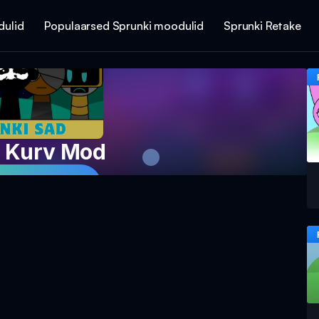
dulid
Populaarsed Sprunki moodulid
Sprunki Retake
i Kurv Mod
Mängu Nüüd