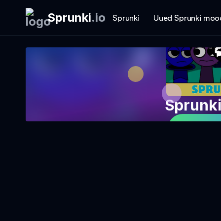
Sprunki
.
io
Sprunki
Uued Sprunki moo
Sprunk
Mängi 