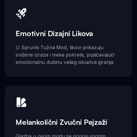
Emotivni Dizajni Likova
U Sprunki Tužna Mod, likovi prikazuju
snižene izraze i meke pokrete, pojačavajući
emocionalnu dubinu vašeg iskustva igranja.
Melankolični Zvučni Pejzaži
Glazba u ovom modu se ponosi sporim,