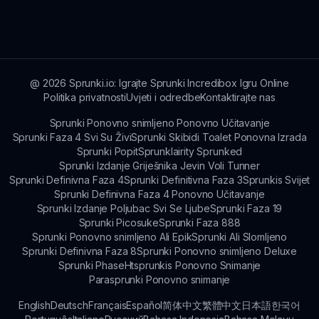
forumu i kao dio resursa na sprunki.io kako biste
poboljšali svoje iskustvo s igrom.
@
2026
Sprunki.io: Igrajte Sprunki Incredibox Igru Online
Politika privatnosti
Uvjeti i odredbe
Kontaktirajte nas
Sprunki Ponovno snimljeno Ponovno Učitavanje
Sprunki Faza 4 Svi Su Živi
Sprunki Skibidi Toalet Ponovna Izrada
Sprunki Popit
Sprunklairity Sprunked
Sprunki Izdanje Griješnika Jevin Voli Tunner
Sprunki Definivna Faza 4
Sprunki Definitivna Faza 3
Sprunkis Svijet
Sprunki Definivna Faza 4 Ponovno Učitavanje
Sprunki Izdanje Poljubac Svi Se Ljube
Sprunki Faza 19
Sprunki Picosuke
Sprunki Faza 888
Sprunki Ponovno snimljeno Ali Epik
Sprunki Ali Slomljeno
Sprunki Definivna Faza 8
Sprunki Ponovno snimljeno Deluxe
Sprunki Phase
Htsprunkis Ponovno Snimanje
Parasprunki Ponovno snimanje
English
Deutsch
Français
Español
简体中文
繁體中文
日本語
한국어