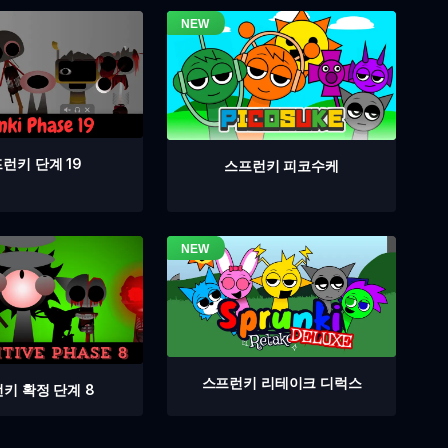
런키 단계 19
스프런키 피코수케
스프런키 리테이크 디럭스
키 확정 단계 8