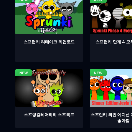
스프런키 단계 4 모
스프런키 리테이크 리업로드
스프렁킬레어리티 스프록드
스프런키 죄인 에디션
좋아함