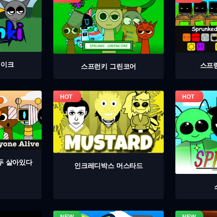
테이크
스프
스프런키 그린코어
두 살아있다
인크레디박스 머스타드