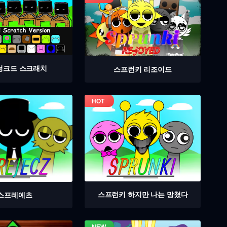
렁크드 스크래치
스프런키 리조이드
스프런키 하지만 나는 망쳤다
스프레예츠