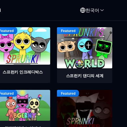
d
한국어
스프런키 인크레디박스
스프런키 댄디의 세계