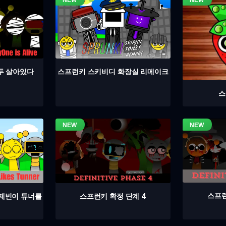
두 살아있다
스프런키 스키비디 화장실 리메이크
스
스프런
스프런키 확정 단계 4
 제빈이 튜너를