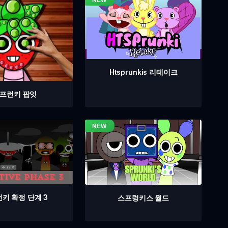
Htsprunkis 리테이크
프런키 팝잇
키 확정 단계 3
스프렁키스 월드