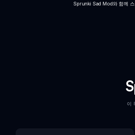
Sprunki Sad Mod와
S
이 