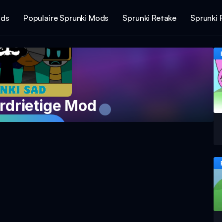
ods
Populaire Sprunki Mods
Sprunki Retake
Sprunki 
rdrietige Mod
Nu Het Spel