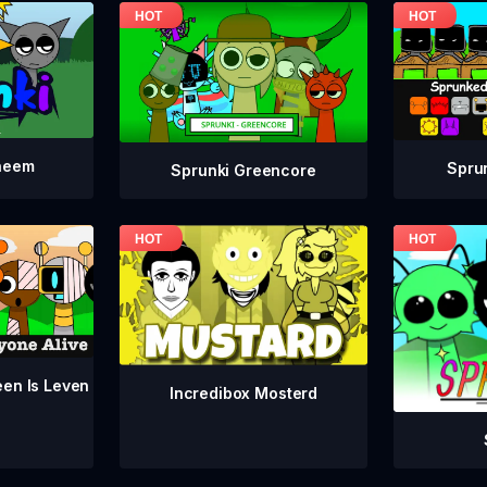
neem
Spru
Sprunki Greencore
een Is Leven
Incredibox Mosterd