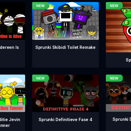
dereen Is
Sprunki Skibidi Toilet Remake
Sp
Sprunki 
Sprunki Definitieve Fase 4
itie Jevin
unner