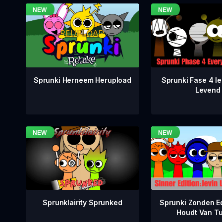
Sprunki Fase 4 Ie
Sprunki Herneem Herupload
Levend
Sprunklairity Sprunked
Sprunki Zonden Ed
Houdt Van T