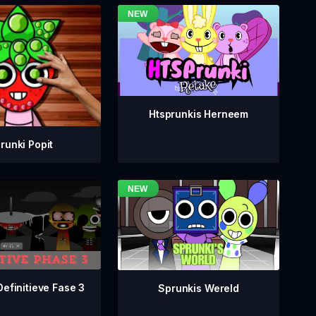
Htsprunkis Herneem
runki Popit
Definitieve Fase 3
Sprunkis Wereld