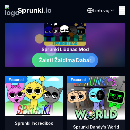
Sprunki
.
io
Lietuvių
Sprunki Liūdnas Mod
Žaisti Žaidimą Dabar
Sprunki Incredibox
Sprunki Dandy's World