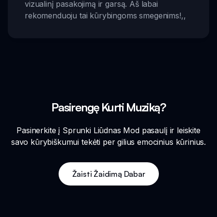
vizualinį pasakojimą ir garsą. Aš labai
rekomenduoju tai kūrybingoms smegenims!
,,
Pasirengę Kurti Muziką?
Pasinerkite į Sprunki Liūdnas Mod pasaulį ir leiskite
savo kūrybiškumui tekėti per gilius emocinius kūrinius.
Žaisti Žaidimą Dabar