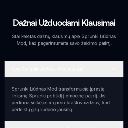
Dažnai Užduodami Klausimai
Štai keletas dažnų klausimų apie Sprunki Liūdnas
Mod, kad pagerintumėte savo žaidimo patirtį.
Kuo Sprunki Liūdnas Mod skiriasi?
Sprunki Liūdnas Mod transformuoja įprastą
linksmą Sprunki pobūdį į emocinę patirtį. Jis
perkuria veikėjus ir garso kraštovaizdžius, kad
perteiktų gilią liūdesio jausmą.