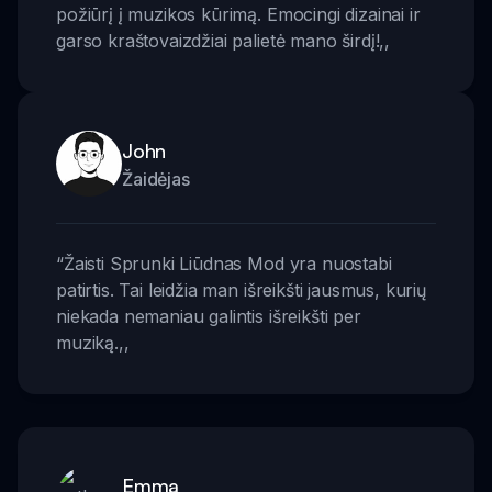
požiūrį į muzikos kūrimą. Emocingi dizainai ir
garso kraštovaizdžiai palietė mano širdį!
,,
John
Žaidėjas
“
Žaisti Sprunki Liūdnas Mod yra nuostabi
patirtis. Tai leidžia man išreikšti jausmus, kurių
niekada nemaniau galintis išreikšti per
muziką.
,,
Emma