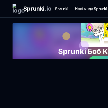
Sprunki
.
io
Sprunki
Нові моди Sprunki
Sprunki Боб 
Гра