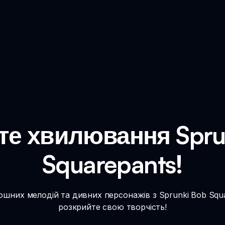
те хвилювання Spru
Squarepants!
шних мелодій та дивних персонажів з Sprunki Bob Squar
розкрийте свою творчість!