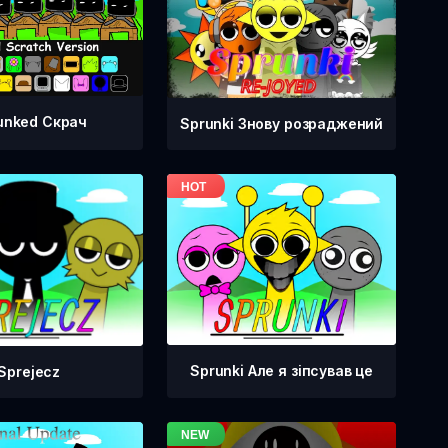
unked Скрач
Sprunki Знову розраджений
Sprunki Але я зіпсував це
Sprejecz