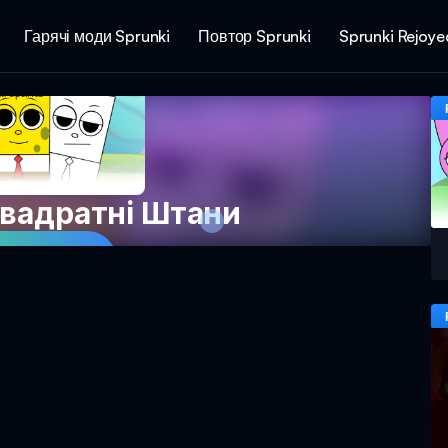
Гарячі моди Sprunki
Повтор Sprunki
Sprunki Rejoye
Квадратні Штани
ти зараз