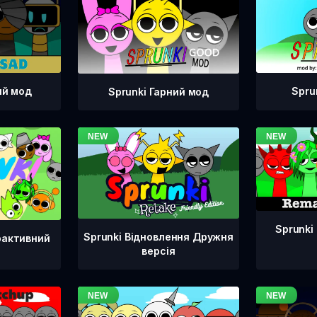
ий мод
Spru
Sprunki Гарний мод
Sprunki
Sprunki Відновлення Дружня
рактивний
версія