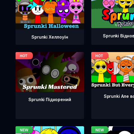
Sprunki Відно
Sprunki Хеллоуїн
Sprunki Але в
Sprunki Підкорений