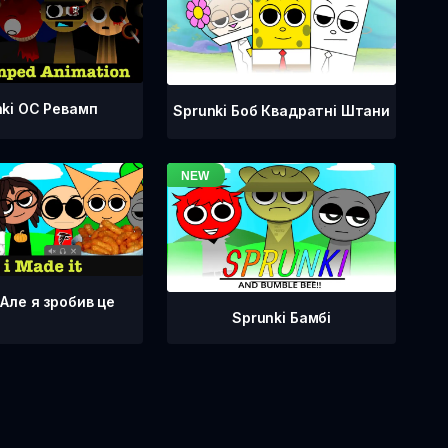
nki OC Ревамп
Sprunki Боб Квадратні Штани
 Але я зробив це
Sprunki Бамбі