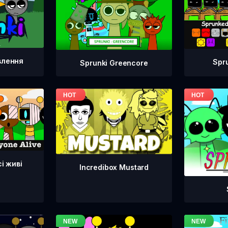
влення
Spr
Sprunki Greencore
сі живі
Incredibox Mustard