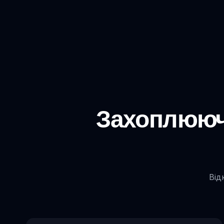
Захоплюючі
Від