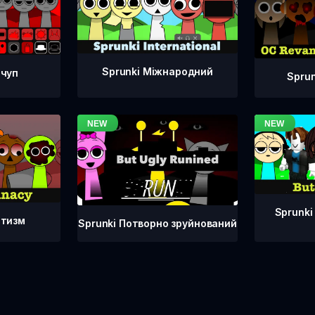
Sprunki Міжнародний
тчуп
Spru
Sprunki
атизм
Sprunki Потворно зруйнований