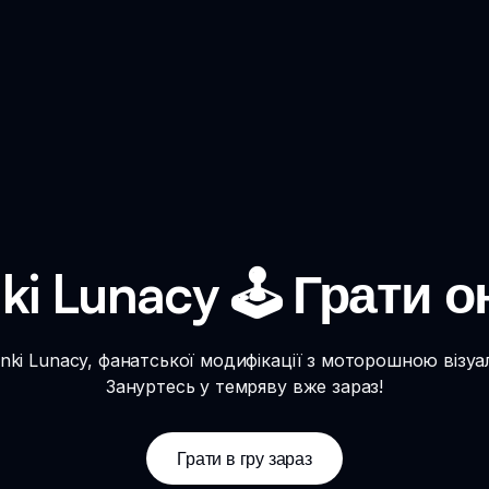
ki Lunacy 🕹️ Грати 
nki Lunacy, фанатської модифікації з моторошною візуа
Зануртесь у темряву вже зараз!
Грати в гру зараз