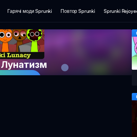
Гарячі моди Sprunki
Повтор Sprunki
Sprunki Rejoye
i Лунатизм
в гру зараз