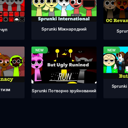
Sprunki Міжнародний
тчуп
Spru
Sprunki
атизм
Sprunki Потворно зруйнований