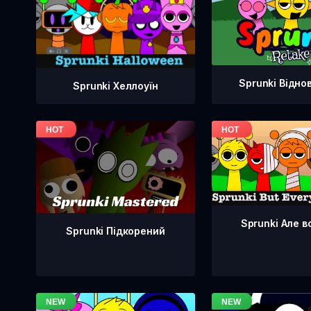
Sprunki Відно
Sprunki Хеллоуїн
Sprunki Але в
Sprunki Підкорений