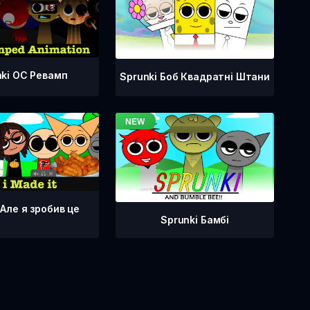
nki OC Ревамп
Sprunki Боб Квадратні Штани
 Але я зробив це
Sprunki Бамбі