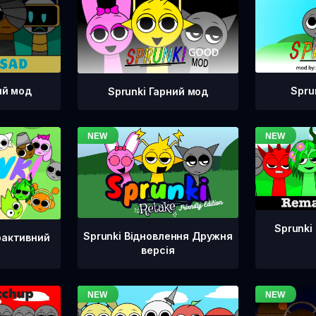
ий мод
Spru
Sprunki Гарний мод
Sprunki
Sprunki Відновлення Дружня
рактивний
версія