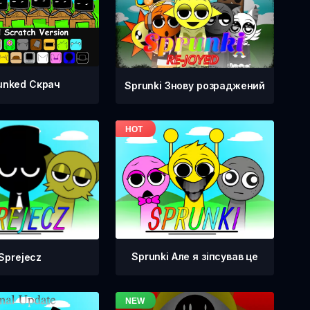
unked Скрач
Sprunki Знову розраджений
Sprunki Але я зіпсував це
Sprejecz