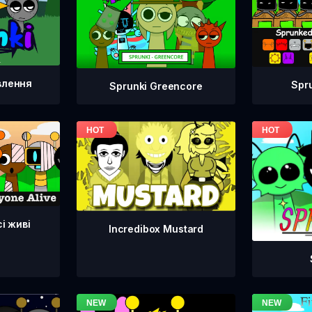
влення
Spr
Sprunki Greencore
сі живі
Incredibox Mustard