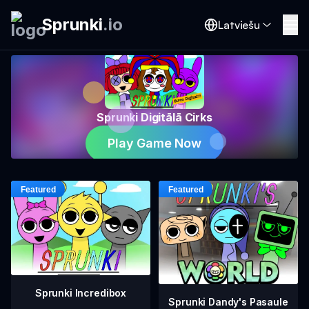
Sprunki
.
io
Latviešu
Sprunki Digitālā Cirks
Play Game Now
Sprunki Incredibox
Sprunki Dandy's Pasaule