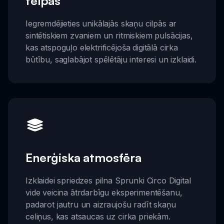
telpas
Iegremdējieties unikālajās skaņu cilpās ar
sintētiskiem zvaniem un ritmiskiem pulsācijas,
kas atspoguļo elektrificējoša digitālā cirka
būtību, saglabājot spēlētāju interesi un izklaidi.
Enerģiska atmosfēra
Izklaidei spriedzes pilna Sprunki Circo Digital
vide veicina ātrdarbīgu eksperimentēšanu,
padarot jautru un aizraujošu radīt skaņu
celiņus, kas atsaucas uz cirka priekām.