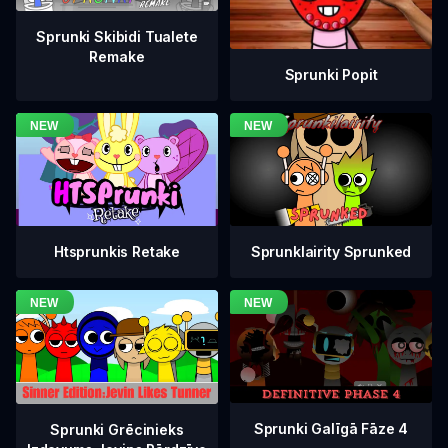
Sprunki Skibidi Tualete
Remake
Sprunki Popit
Htsprunkis Retake
Sprunklairity Sprunked
Sprunki Galīgā Fāze 4
Sprunki Grēcinieks