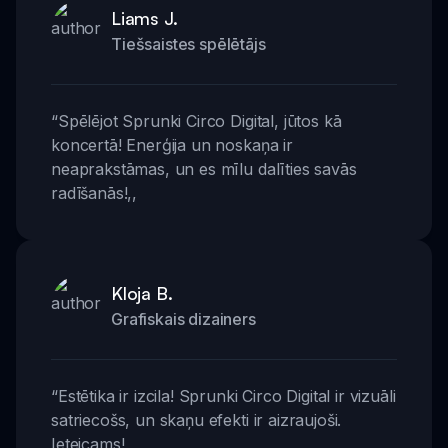
Liams J.
Tiešsaistes spēlētājs
“
Spēlējot Sprunki Circo Digital, jūtos kā
koncertā! Enerģija un noskaņa ir
neaprakstāmas, un es mīlu dalīties savās
radīšanās!
,,
Kloja B.
Grafiskais dizainers
“
Estētika ir izcila! Sprunki Circo Digital ir vizuāli
satriecošs, un skaņu efekti ir aizraujoši.
Ieteicams!
,,