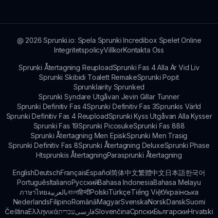
inklusive stationära datorer, bärbara datorer,
surfplattor och smarttelefoner.
@
2026
Sprunki.io: Spela Sprunki Incredibox Spelet Online
Integritetspolicy
Villkor
Kontakta Oss
Sprunki Återtagning Reupload
Sprunki Fas 4 Alla Är Vid Liv
Sprunki Skibidi Toalett Remake
Sprunki Popit
Sprunklairity Sprunked
Sprunki Syndare Utgåvan Jevin Gillar Tunner
Sprunki Definitiv Fas 4
Sprunki Definitiv Fas 3
Sprunkis Värld
Sprunki Definitiv Fas 4 Reupload
Sprunki Kyss Utgåvan Alla Kysser
Sprunki Fas 19
Sprunki Picosuke
Sprunki Fas 888
Sprunki Återtagning Men Episk
Sprunki Men Trasig
Sprunki Definitiv Fas 8
Sprunki Återtagning Deluxe
Sprunki Phase
Htsprunkis Återtagning
Parasprunki Återtagning
English
Deutsch
Français
Español
简体中文
繁體中文
日本語
한국어
Português
Italiano
Русский
Bahasa Indonesia
Bahasa Melayu
ภาษาไทย
بالعربية
বাংলা
हिन्दी
Polski
Türkçe
Tiếng Việt
Українська
Nederlands
Filipino
Română
Magyar
Svenska
Norsk
Dansk
Suomi
Čeština
Ελληνικά
עברית
فارسی
Slovenčina
Српски
Български
Hrvatski