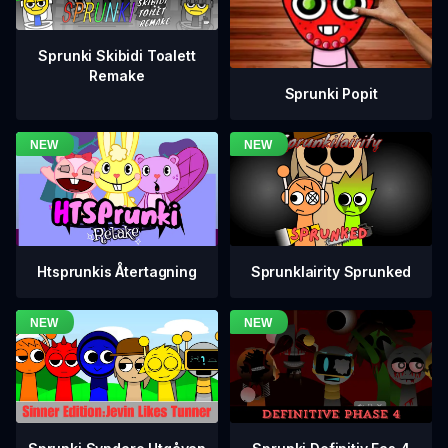
Sprunki Skibidi Toalett
Remake
Sprunki Popit
Htsprunkis Återtagning
Sprunklairity Sprunked