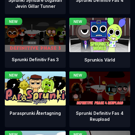
Sprunki Definitiv Fas 4
Sprunki Syndare Utgåvan
Jevin Gillar Tunner
Sprunki Definitiv Fas 3
Sprunkis Värld
Sprunki Definitiv Fas 4
Parasprunki Återtagning
Reupload