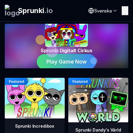
Sprunki
.
io
Svenska
Sprunki Digitalt Cirkus
Play Game Now
Sprunki Incredibox
Sprunki Dandy's Värld