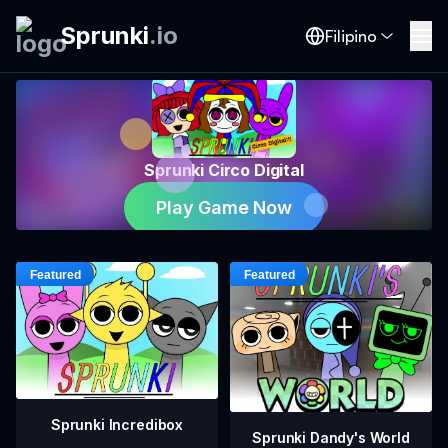
Sprunki
.
io
Filipino
Sprunki Circo Digital
Play Game Now
Sprunki Incredibox
Sprunki Dandy's World