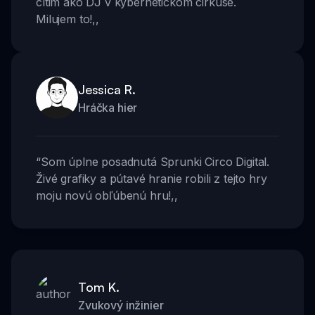
cítim ako DJ v kybernetickom cirkuse.
Milujem to!
,,
Jessica R.
Hráčka hier
“
Som úplne posadnutá Sprunki Circo Digital.
Živé grafiky a pútavé hranie robili z tejto hry
moju novú obľúbenú hru!
,,
Tom K.
Zvukový inžinier