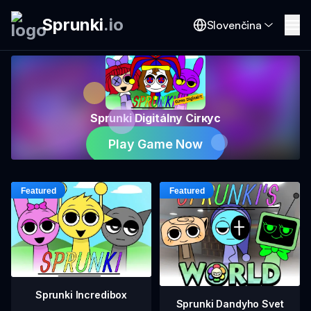
Sprunki
.
io
Slovenčina
Sprunki Digitálny Cirкус
Play Game Now
Sprunki Incredibox
Sprunki Dandyho Svet