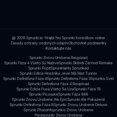
bohatší zážitok.
K Sprunki Circo Digital sa dostanete z
akéhokoľvek zariadenia s prístupom na internet,
vrátane desktopov, notebookov, tabletov a
smartfónov.
@
2026
Sprunki.io: Hrajte hru Sprunki Incredibox online
Zásady ochrany osobných údajov
Obchodné podmienky
Kontaktujte nás
Sprunki Znovu Urobene Reupload
Sprunki Fáza 4 Všetci Sú Nažive
Sprunki Skibidi Záchod Remake
Sprunki Popit
Sprunklairity Sprunked
Sprunki Edícia Hriešnika Jevin Má Rád Tunner
Sprunki Definitívna Fáza 4
Sprunki Definitívna Fáza 3
Sprunkis Svet
Sprunki Definitívna Fáza 4 Reupload
Sprunki Edícia Pusa Všetci Sa Líza
Sprunki Fáza 19
Sprunki Picosuke
Sprunki Fáza 888
Sprunki Znovu Urobene Ale Epic
Sprunki Ale Pokazené
Sprunki Definitívna Fáza 8
Sprunki Znovu Urobene Deluxe
Sprunki Phase
Htsprunkis Znovu Urobene
Parasprunki Znovu Urobene