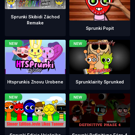
Sprunki Skibidi Záchod
Remake
Sprunki Popit
Htsprunkis Znovu Urobene
Sprunklairity Sprunked