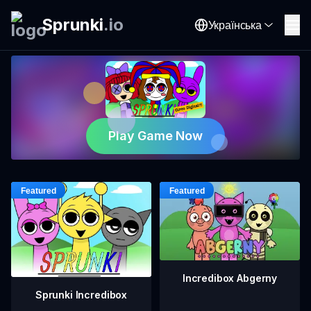
Sprunki
.
io
Українська
Play Game Now
Incredibox Abgerny
Sprunki Incredibox