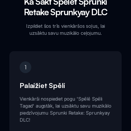
Kā Sākt Spēlēt Sprunki
Retake Sprunkyay DLC
Izpildiet šos trīs vienkāršos soļus, lai
uzsāktu savu muzikālo ceļojumu.
1
Palaižiet Spēli
Vienkārši nospiediet pogu 'Spēlē Spēli
Tagad' augstāk, lai uzsāktu savu muzikālo
piedzīvojumu Sprunki Retake: Sprunkyay
DLC!