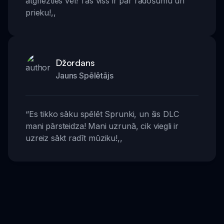
atgriezties vēl! Tas viss ir par radošumu un
prieku!
,,
Džordans
Jauns Spēlētājs
“
Es tikko sāku spēlēt Sprunki, un šis DLC
mani pārsteidza! Mani uzrunā, cik viegli ir
uzreiz sākt radīt mūziku!
,,