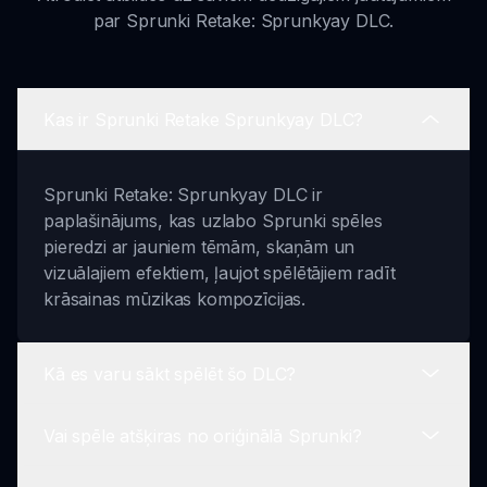
par Sprunki Retake: Sprunkyay DLC.
Kas ir Sprunki Retake Sprunkyay DLC?
Sprunki Retake: Sprunkyay DLC ir
paplašinājums, kas uzlabo Sprunki spēles
pieredzi ar jauniem tēmām, skaņām un
vizuālajiem efektiem, ļaujot spēlētājiem radīt
krāsainas mūzikas kompozīcijas.
Kā es varu sākt spēlēt šo DLC?
Vai spēle atšķiras no oriģinālā Sprunki?
Tu vari sākt spēlēt Sprunki Retake Sprunkyay
DLC, nospiežot pogu 'Spēlē Spēli Tagad' šajā