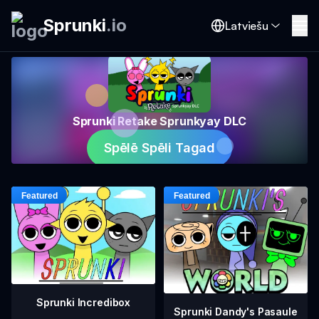
Sprunki
.
io
Latviešu
Sprunki Retake Sprunkyay DLC
Spēlē Spēli Tagad
Sprunki Incredibox
Sprunki Dandy's Pasaule