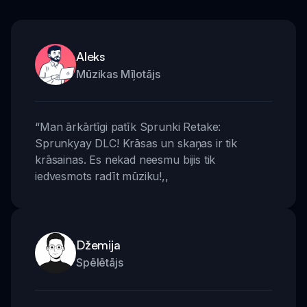
Aleks
Mūzikas Mīļotājs
“
Man ārkārtīgi patīk Sprunki Retake:
Sprunkyay DLC! Krāsas un skaņas ir tik
krāsainas. Es nekad neesmu bijis tik
iedvesmots radīt mūziku!
,,
Džemija
Spēlētājs