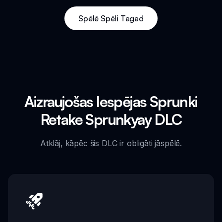
Spēlē Spēli Tagad
Aizraujošas Iespējas Sprunki
Retake Sprunkyay DLC
Atklāj, kāpēc šis DLC ir obligāti jāspēlē.