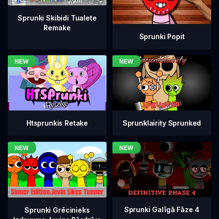
Sprunki Skibidi Tualete
Remake
Sprunki Popit
Htsprunkis Retake
Sprunklairity Sprunked
Sprunki Galīgā Fāze 4
Sprunki Grēcinieks