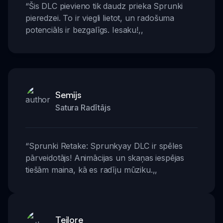
“
Šis DLC pievieno tik daudz prieka Sprunki
pieredzei. To ir viegli lietot, un radošuma
potenciāls ir bezgalīgs. Iesaku!
,,
Semijs
Satura Radītājs
“
Sprunki Retake: Sprunkyay DLC ir spēles
pārveidotājs! Animācijas un skaņas iespējas
tiešām maina, kā es radīju mūziku.
,,
Teilore