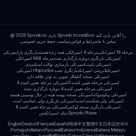
منظم برای به‌روزرسانی‌ها و محتواهای جدید، در جریان
باشید!
Sprunki.io: بازی Sprunki Incredibox را آنلاین بازی کنید
2026
@
تماس با ما
شرایط و قوانین
سیاست حفظ حریم خصوصی
مرحله 19 اسپرانکی
مرحله 4 اسپرانکی همه زنده هستند
بازنگری پاراسپرنکی
اسپرنکی بازنگری دوباره بارگذاری شده
مرحله 888 اسپرانکی
اسپرنکی پاپیت
اسپرنکی بازسازی توالت اسکیدیدی
اسپرنکیلایرینتی اسپرانکد
اسپرنکی Htsprunkis بازنگری شده
اسپرنکی نسخه گناهکار جیوین به تونر علاقه دارد
اسپرنکی مرحله تعیین کننده 3
اسپرنکی مرحله تعیین کننده 4
اسپرنکی مرحله تعیین کننده 4 دوباره بارگذاری شده
اسپرنکی پیکوسوکه
اسپرنکی نسخه بوسه همه در حال بوسیدن هستند
اسپرنکی ولی شکسته است
اسپرنکی بازنگری ولی حماسی است
اسپرنکی بازنگری نسخه لوکس
اسپرنکی مرحله تعیین کننده 8
Sprunki Phase
دنیای اسپرانکیس
English
Deutsch
Français
Español
简体中文
繁體中文
日本語
한국어
Português
Italiano
Русский
Bahasa Indonesia
Bahasa Melayu
Українська
Tiếng Việt
Türkçe
Polski
हिन्दी
বাংলা
بالعربية
ภาษาไทย