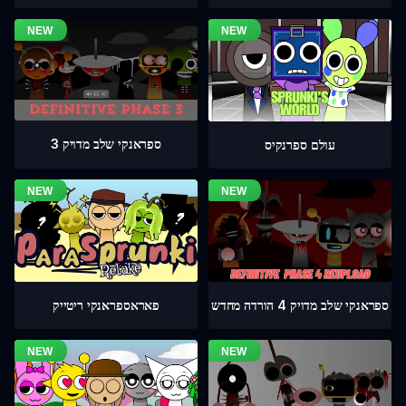
ספראנקי שלב מדויק 3
עולם ספרנקיס
ספראנקי שלב מדויק 4 הורדה מחדש
פאראספראנקי ריטייק