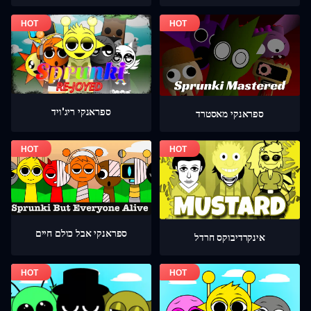
ספראנקי ריג'ויד
ספראנקי מאסטרד
ספראנקי אבל כולם חיים
אינקרדיבוקס חרדל