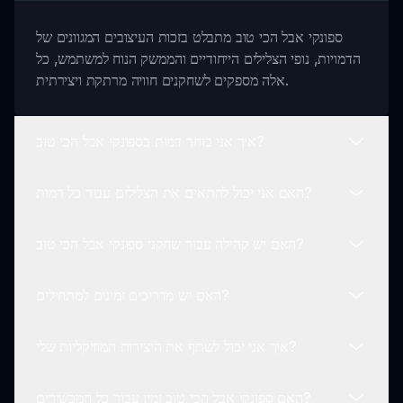
ספונקי אבל הכי טוב מתבלט בזכות העיצובים המגוונים של
הדמויות, נופי הצלילים הייחודיים והממשק הנוח למשתמש, כל
אלה מספקים לשחקנים חוויה מרתקת ויצירתית.
איך אני בוחר דמות בספונקי אבל הכי טוב?
האם אני יכול להתאים את הצלילים עבור כל דמות?
בחירת דמות היא פשוטה! רק גולל בין הזרם המגוון של דמויות
הזמינות בספונקי אבל הכי טוב ולחץ על דמותך המועדפת כדי
האם יש קהילה עבור שחקני ספונקי אבל הכי טוב?
להתחיל לשחק.
כן! ספונקי אבל הכי טוב מאפשר לשחקנים לנסות מגוון של
צלילים לכל דמות, מה שמקל על יצירת מסלולים מוזיקליים
האם יש מדריכים זמינים למתחילים?
ייחודיים ואישיים.
בהחלט! ישנה קהילה vibrant של שחקני ספונקי אבל הכי טוב
אשר חולקים את היצירות שלהם ואת חוויותיהם באינטרנט,
איך אני יכול לשתף את היצירות המוזיקליות שלי?
מה שמאפשר שיתוף פעולה והשראה.
כן, מתחילים יכולים למצוא מגוון של מדריכים ומדריכים
באינטרנט שמסבירים כיצד להשתמש בתכונות של ספונקי אבל
האם ספונקי אבל הכי טוב זמין עבור כל המכשירים?
הכי טוב ביעילות.