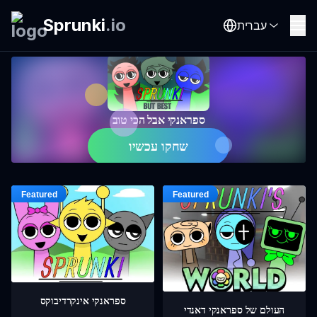
Sprunki
.
io
עברית
ספראנקי אבל הכי טוב
שחקו עכשיו
ספראנקי אינקרדיבוקס
העולם של ספראנקי דאנדי