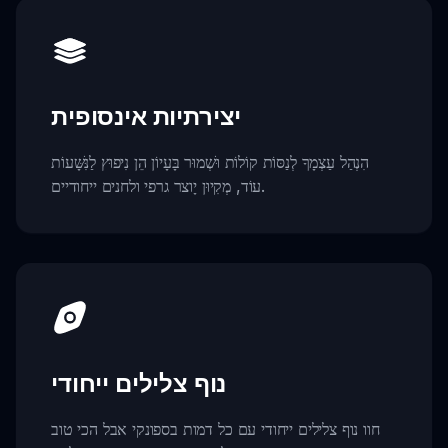
יצירתיות אינסופית
הִנְהַל עַצְמָךָ לְנַסּוֹת קוֹלוֹת וּשְׁמוּר בָּעָיוֹן הֵן נִיפוּץ לַנִּשָּׁעוֹת
עוֹד, מְקִיוּן יָוצר גרפי ולחנים ייחודיים.
נוף צלילים ייחודי
חוו נוף צלילים ייחודי עם כל דמות בספונקי אבל הכי טוב