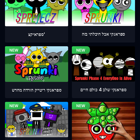
ספראנקי אבל חיבלתי בזה
ספראיקצ'
ספראנקי שלב 4 כולם חיים
ספראנקי ריטייק הורדה מחדש