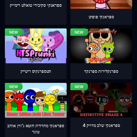
ספראנקי סקיבידי טואלט רימייק
ספראנקי פופיט
ספרנקלירות ספרנקד
הטספרנקיס ריטייק
ספראנקי שלב מדויק 4
ספראנקי מהדורת חוטא ג'ווין אוהב
טונר