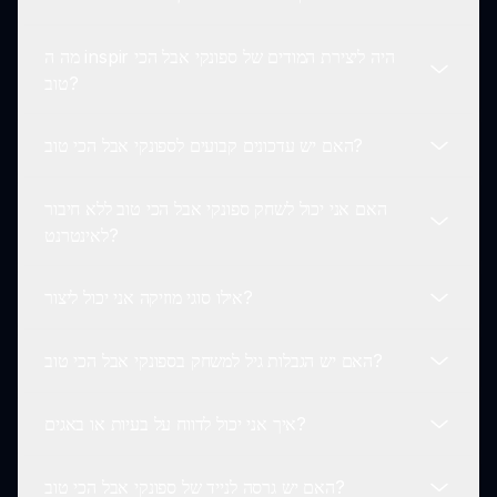
אתם יכולים לשתף את היצירות המוזיקליות שלכם על ידי
ייצואן ופרסומן ברשתות החברתיות או בפורומים של קהילת
מה ה inspir היה ליצירת המודים של ספונקי אבל הכי
ספונקי!
ספונקי אבל הכי טוב מותאם למספר מכשירים, כולל מחשבים
טוב?
נייחים ומובילים, תוך הבטחת שלכל השחקנים נשאר על
המשחק בכל מקום.
האם יש עדכונים קבועים לספונקי אבל הכי טוב?
המודים של ספונקי אבל הכי טוב שואבים השראה
מהאינקרדיבוקס המקורי תוך הוספת עיצובים חדשניים ונופי
האם אני יכול לשחק ספונקי אבל הכי טוב ללא חיבור
צלילים שמשדרגים את היצירה המוזיקלית.
כן! המפתחים משחררים עדכונים באופן שוטף עבור ספונקי
לאינטרנט?
אבל הכי טוב, ודואגים להוסיף דמויות, צלילים ותכנים חדשים
כדי לשמור על המשחק רענן.
אילו סוגי מוזיקה אני יכול ליצור?
נכון לעכשיו, ספונקי אבל הכי טוב דורש חיבור לאינטרנט
לגישה לכל הפיצ'רים והתוכן. ודא שאתה מחובר!
האם יש הגבלות גיל למשחק בספונקי אבל הכי טוב?
עם ספונקי אבל הכי טוב, יש לך את החופש ליצור מוזיקה
בז'אנרים שונים, החל מפופ ועד אלקטרוני ומעבר לכך, מה
איך אני יכול לדווח על בעיות או באגים?
שמאפשר ליצירתיות שלך להתפתח.
ספונקי אבל הכי טוב מיועד לשחקנים בכל הגילאים, מה שהופך
אותו לבחירה מתאימה למשחקים משפחתיים.
האם יש גרסה לנייד של ספונקי אבל הכי טוב?