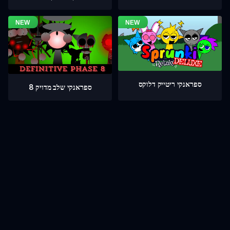
ספראנקי ריטייק דלוקס
ספראנקי שלב מדויק 8