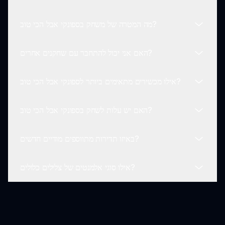
אם נתקלת בבעיות או בבאגים במהלך המשחק בספונקי אבל
הכי טוב, אתה יכול לדווח עליהם דרך הערוצים הרשמיים
מה המטרה של משחק בספונקי אבל הכי טוב?
לתמיכה.
כן! ספונקי אבל הכי טוב זמין על פלטפורמות ניידות, מה
שמבטיח שאתה יכול ליהנות מהמגרש בדרכים!
האם אני יכול להתחבר עם שחקנים אחרים?
המטרה העיקרית בספונקי אבל הכי טוב היא לחקור יצירתיות
דרך מוזיקה, ליצור צלילים ייחודיים ולשתף אותם עם קהילת
אילו מכשירים מתאימים ביותר לספונקי אבל הכי טוב?
המשחק הרחבה.
כן! ספונקי אבל הכי טוב מספק פורומים ופלטפורמות מדיה
חברתית שבהן אתה יכול להתחבר עם שחקנים אחרים כדי
האם יש עלות לשחק בספונקי אבל הכי טוב?
לשתף טיפים ויצירות.
ספונקי אבל הכי טוב תואם לרוב המכשירים, כולל Windows,
macOS ומכשירים ניידים, תוך הבטחת חווית משחק חלקה.
באיזו תדירות מתווספים מודיים חדשים?
ספונקי אבל הכי טוב הוא חינם לשחק, עם רכישות בתוך
המשחק זמינות לתכנים ופיצ'רים נוספים.
אילו סוגי אלמנטים של צלילים כלולים?
מודים חדשים מתוספים באופן קבוע לספונקי אבל הכי טוב
בהתבסס על משוב מהקהילה וחדשנות יצירתית מהמפתחים.
ספונקי אבל הכי טוב כולל מגוון אלמנטים של צלילים החל
מביטים, מנגינות, אפקטים ולופים, מה שמאפשר לשחקנים