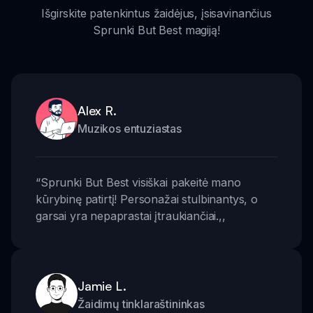
Išgirskite patenkintus žaidėjus, įsisavinančius
Sprunki But Best magiją!
Alex R.
Muzikos entuziastas
“
Sprunki But Best visiškai pakeitė mano
kūrybinę patirtį! Personažai stulbinantys, o
garsai yra nepaprastai įtraukiančiai.
,,
Jamie L.
Žaidimų tinklaraštininkas