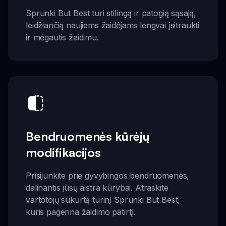
Sprunki But Best turi stilingą ir patogią sąsają,
leidžiančią naujiems žaidėjams lengvai įsitraukti
ir mėgautis žaidimu.
Bendruomenės kūrėjų
modifikacijos
Prisijunkite prie gyvybingos bendruomenės,
dalinantis jūsų aistra kūrybai. Atraskite
vartotojų sukurtą turinį Sprunki But Best,
kuris pagerina žaidimo patirtį.