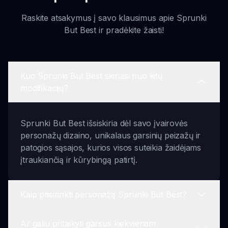
Raskite atsakymus į savo klausimus apie Sprunki
But Best ir pradėkite žaisti!
Kuo Sprunki But Best skiriasi nuo kitų
modifikacijų?
Sprunki But Best išsiskiria dėl savo įvairovės
personažų dizaino, unikalaus garsinių peizažų ir
patogios sąsajos, kurios visos suteikia žaidėjams
įtraukiančią ir kūrybingą patirtį.
Kaip pasirinkti personažą Sprunki But Best?
Ar galiu pritaikyti garsus kiekvienam