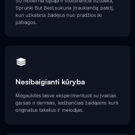
Su modernia sąsaja ir stulbinančia vizualika,
Sprunki But Best sukuria įtraukiančią patirtį,
kuri užkabina žaidėjus nuo pradžios iki
pabaigos.
Nesibaigianti kūryba
Mėgaukitės laisve eksperimentuoti su įvairiais
garsais ir deriniais, leidžiančiais žaidėjams kurti
originalius takelius ir melodijas.