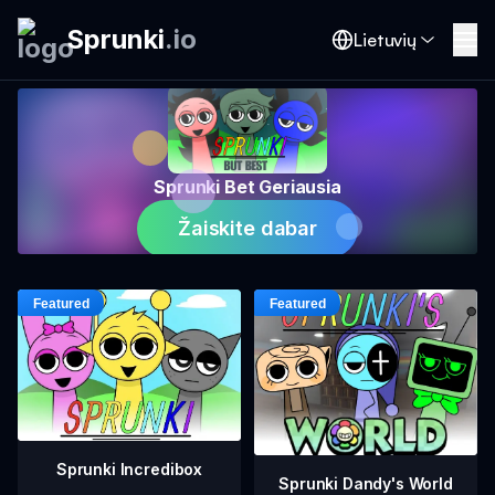
Sprunki
.
io
Lietuvių
Sprunki Bet Geriausia
Žaiskite dabar
Sprunki Incredibox
Sprunki Dandy's World