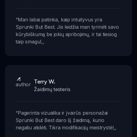
“
Man labai patinka, kaip intuityvus yra
Sprunki But Best. Jis leidžia man tyrinėti savo
kūrybiškumą be jokių apribojimų, ir tai tiesiog
taip smagu!
,,
Terry W.
Žaidimų testeris
“
Pagerinta vizualika ir įvairūs personažai
Sprunki But Best daro šį žaidimą, kurio
negaliu atidėti. Tikra modifikacijų meistrystė!
,,