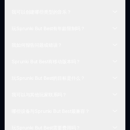
保添加新角色、声音和功能，使游戏保持新鲜。
我可以创建哪些类型的音乐？
目前，Sprunki But Best需要互联网连接以访问所有
功能和内容。请确保保持联网！
玩Sprunki But Best有年龄限制吗？
通过Sprunki But Best，您可以自由创建多种风格的
音乐，从流行到电子音乐等，让您的创造力蓬勃发
我如何报告问题或错误？
展。
Sprunki But Best旨在适合所有年龄段的玩家，使其
成为家庭友好的游戏选择。
Sprunki But Best有移动版本吗？
如果您在玩Sprunki But Best时遇到问题或错误，可
以通过官方支持渠道报告以获得帮助。
玩Sprunki But Best的目标是什么？
是的！Sprunki But Best在移动平台上可用，确保您
可以随时随地享受这个模组！
我可以与其他玩家联系吗？
在Sprunki But Best中的主要目标是通过音乐探索创
造力，创造独特的声音，并与更广泛的游戏社区分
哪些设备与Sprunki But Best最兼容？
享。
可以！Sprunki But Best提供论坛和社交媒体平台，
您可以与其他玩家联系，以分享技巧和创作。
玩Sprunki But Best需要费用吗？