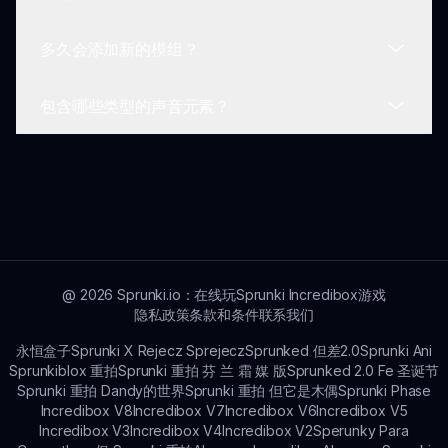
Sprunki But Best与大多数设备兼容，包括
Windows、macOS和移动设备，确保流畅的游戏体
多久会添加新的模组？
验。
Sprunki But Best是免费的，提供可选的游戏内购
买，增强功能和内容。
包含哪些类型的声音元素？
新的模组会根据社区反馈和开发者的创造性创新不断
添加到Sprunki But Best中。
Sprunki But Best包含多种声音元素，从节拍、旋
律、效果和循环，让玩家创作多样化的音乐作品。
@
2026
Sprunki.io：在线玩Sprunki Incredibox游戏
隐私政策
条款和条件
联系我们
永恒盒子
Sprunki X Rejecz Sprejecz
Sprunked 但差2.0
Sprunki Ani
Sprunkiblox 重拍
Sprunki 重拍 芬 兰 霜 媒 版
Sprunked 2.0 Fe 圣诞节
Sprunki 重拍 Dandy的世界
Sprunki 重拍 但它是木偶
Sprunki Phase
Incredibox V8
Incredibox V7
Incredibox V6
Incredibox V5
Incredibox V3
Incredibox V4
Incredibox V2
Sperunky Para