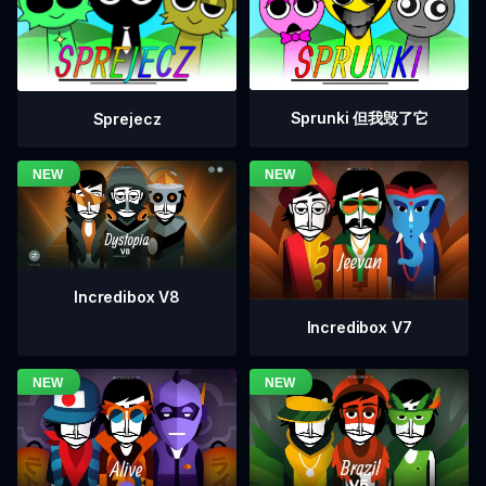
Sprunki 但我毁了它
Sprejecz
Incredibox V8
Incredibox V7