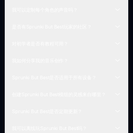
我可以定制每个角色的声音吗？
选择角色非常简单！只需浏览Sprunki But Best中提
供的多样角色，点击您喜欢的角色即可开始游戏。
是否有Sprunki But Best玩家的社区？
可以！Sprunki But Best允许玩家尝试每个角色的多
种声音，使创建独特和个性化的音乐曲目变得更容
对初学者是否有教程可用？
易。
当然！Sprunki But Best有一个充满活力的玩家社
区，他们在线分享创作和经验，便于合作和获取灵
我如何分享我的音乐创作？
感。
是的，初学者可以在网上找到一系列教程和指南，帮
助你有效地使用Sprunki But Best的功能。
Sprunki But Best是否适用于所有设备？
您可以通过导出您的音乐创作并在社交媒体上发布或
在Sprunki社区论坛上分享！
创建Sprunki But Best模组的灵感来自哪里？
Sprunki But Best已针对多种设备进行了优化，包括
PC和移动设备，确保玩家可以在任何地方享受游
Sprunki But Best是否定期更新？
戏。
Sprunki But Best模组的灵感来自于原版
Incredibox，同时注入了创新的设计和音景，增强了
我可以离线玩Sprunki But Best吗？
音乐的创造性。
是的！开发者频繁发布Sprunki But Best的更新，确