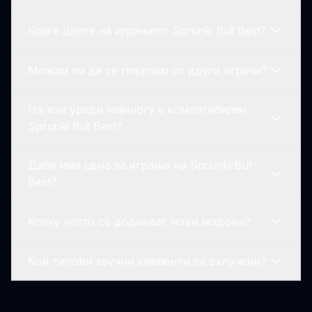
играте Sprunki But Best, можете да ги
пријавите преку официјалните канали за
Која е целта на играњето Sprunki But Best?
поддршка за помош.
Да! Sprunki But Best е достапен на мобилни
платформи, осигурувајќи дека можете да ја
Можам ли да се поврзам со други играчи?
уживате во модот во движење!
Главната цел во Sprunki But Best е да се
истражува креативноста преку музика, да се
На кои уреди најмногу е компатибилен
создаваат уникатни звуци и да се
Да! Sprunki But Best обезбедува форуми и
Sprunki But Best?
споделуваат со пошироката игрална
платформи на социјалните медиуми каде
заедница.
можете да се поврзете со други играчи за да
Дали има цена за играње на Sprunki But
споделите совети и креации.
Sprunki But Best е компатибилен со повеќето
Best?
уреди, вклучувајќи Windows, macOS и
мобилни уреди, обезбедувајќи глатко
Колку често се додаваат нови модови?
искуство на игра.
Sprunki But Best е бесплатен за играње, со
опционални внатрешни купувања достапни
Кои типови звучни елементи се вклучени?
за подобрени функции и содржини.
Нови модови постојано се додаваат на
Sprunki But Best врз основа на повратните
информации од заедницата и креативни
Sprunki But Best вклучува различни звучни