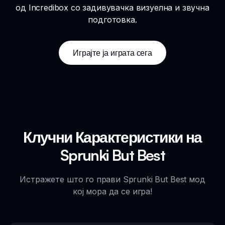
од Incredibox со задивувачка визуелна и звучна
подготовка.
Играјте ја играта сега
Клучни Карактеристики на
Sprunki But Best
Истражете што го прави Sprunki But Best мод
кој мора да се игра!