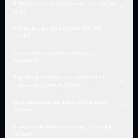
Дали редовно се актуелизира Sprunki But
уживаат во играта каде и да се.
Модовите на Sprunki But Best црпат
Best?
инспирација од оригиналниот Incredibox
додека вклучуваат иновативни дизајни и
Можам ли да играм Sprunki But Best
звучни пејзажи кои ја зголемуваат музичката
Да! Развивачите редовно објавуваат
офлајн?
креативност.
ажурирања за Sprunki But Best, осигурувајќи
нови ликови, звуци и функции за да ја
Кои жанрови на музика можам да
задржат играта свежа.
Во моментов, Sprunki But Best бара интернет
создадам?
конекција за да ги пристапите сите функции
и содржини. Осигурајте се дека сте
Има ли ограничувања за возраста за
поврзани!
Со Sprunki But Best, имате слобода да
играње на Sprunki But Best?
создавате музика низ различни жанрови, од
поп до електронска и покрај тоа,
Како можам да пријавам проблеми или
овозможувајќи вашата креативност да
Sprunki But Best е дизајниран за играчи од
грешки?
процвета.
сите возрасти, правејќи го погоден избор за
семејни игри.
Дали постои мобилна верзија на Sprunki
Ако наидете на проблеми или грешки додека
But Best?