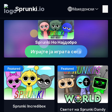
Sprunki
.
io
Македонски
Sprunki Но Најдобро
Играјте ја играта сега
Sprunki Incredibox
Светот на Sprunki Dandy