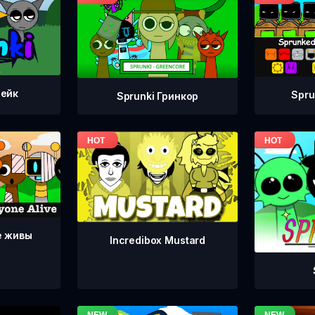
тейк
Spru
Sprunki Гринкор
е живы
Incredibox Mustard