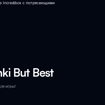
из Incredibox с потрясающими
i But Best
ля игры!