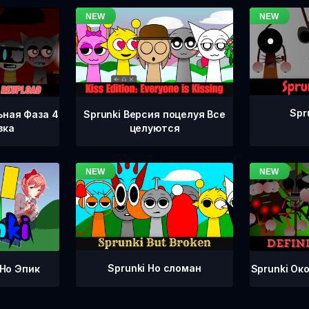
Spr
ьная Фаза 4
Sprunki Версия поцелуя Все
зка
целуются
Sprunki Но сломан
Sprunki Ок
 Но Эпик