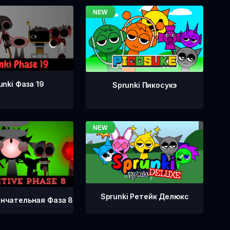
unki Фаза 19
Sprunki Пикосукэ
Sprunki Ретейк Делюкс
ончательная Фаза 8