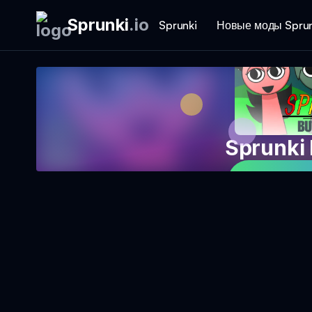
Sprunki
.
io
Sprunki
Новые моды Sprun
Sprunki
Играть в