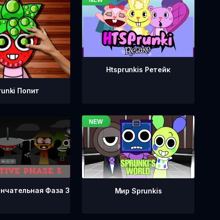
Htsprunkis Ретейк
runki Попит
ончательная Фаза 3
Мир Sprunkis