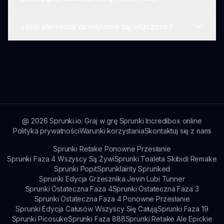
Sprunki But Best jest darmowe do grania, z
doświadczenie gry.
opcjonalnymi zakupami w grze dostępnymi dla
Jakie elementy dźwiękowe są włączone?
ulepszonych funkcji i treści.
Nowe mody są regularnie dodawane do Sprunki
But Best na podstawie opinii społeczności oraz
kreatywnych innowacji od twórców.
Sprunki But Best zawiera różnorodne elementy
dźwiękowe, od bitów, melodii, efektów i loopów,
pozwalając graczom tworzyć różnorodne
kompozycje muzyczne.
@
2026
Sprunki.io: Graj w grę Sprunki Incredibox online
Polityka prywatności
Warunki korzystania
Skontaktuj się z nami
Sprunki Retake Ponowne Przesłanie
Sprunki Faza 4 Wszyscy Są Żywi
Sprunki Toaleta Skibidi Remake
Sprunki Popit
Sprunklairity Sprunked
Sprunki Edycja Grzesznika Jevin Lubi Tunner
Sprunki Ostateczna Faza 4
Sprunki Ostateczna Faza 3
Sprunki Ostateczna Faza 4 Ponowne Przesłanie
Sprunki Edycja Całusów Wszyscy Się Całują
Sprunki Faza 19
Sprunki Picosuke
Sprunki Faza 888
Sprunki Retake Ale Epickie