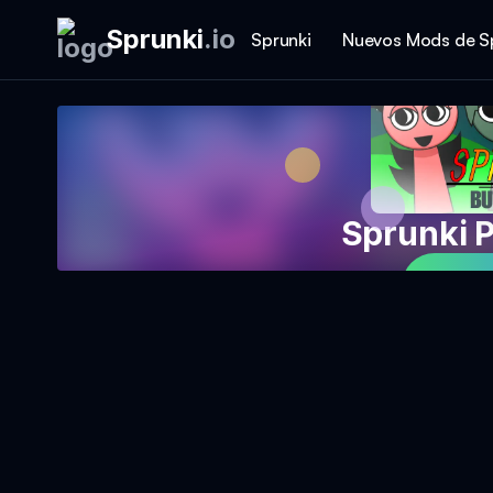
Sprunki
.
io
Sprunki
Nuevos Mods de S
Sprunki P
Jue