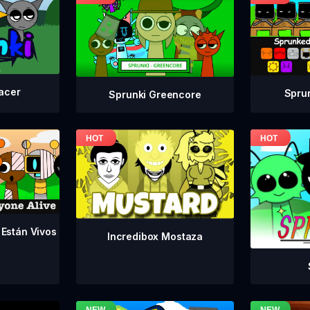
acer
Spru
Sprunki Greencore
 Están Vivos
Incredibox Mostaza