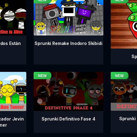
odos Están
Sprunki Remake Inodoro Skibidi
Sp
Sprunki 
Sprunki Definitivo Fase 4
cador Jevin
ner