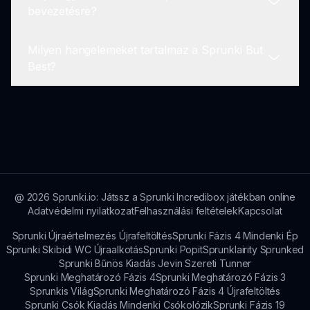
A Sprunki But Best ingyenesen játszható,
bevezetésre?
zökkenőmentes játékélményt.
választható in-game vásárlásokkal, amelyek
fejlettebb funkciókat és tartalmakat kínálnak.
Milyen hangelemeket tartalmaz a Sprunki But
Új modokat folyamatosan adnak hozzá a
Best?
Sprunki But Best-hez a közösségi visszajelzések
és a fejlesztők kreatív újítása alapján.
A Sprunki But Best különféle hangelemeket
tartalmaz, beleértve a ritmusokat, dallamokat,
effektusokat és loopokat, lehetővé téve a
játékosok számára, hogy változatos zenei
kompozíciókat alkossanak.
@
2026
Sprunki.io: Játssz a Sprunki Incredibox játékban online
Adatvédelmi nyilatkozat
Felhasználási feltételek
Kapcsolat
Sprunki Újraértelmezés Újrafeltöltés
Sprunki Fázis 4 Mindenki Ép
Sprunki Skibidi WC Újraalkotás
Sprunki Popit
Sprunklairity Sprunked
Sprunki Bűnös Kiadás Jevin Szereti Tunner
Sprunki Meghatározó Fázis 4
Sprunki Meghatározó Fázis 3
Sprunkis Világ
Sprunki Meghatározó Fázis 4 Újrafeltöltés
Sprunki Csók Kiadás Mindenki Csókolózik
Sprunki Fázis 19