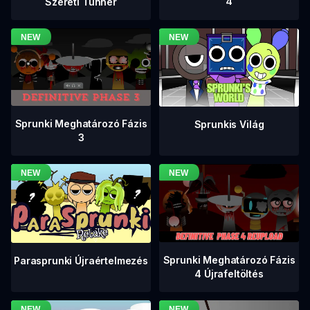
4
Szereti Tunner
Sprunki Meghatározó Fázis
Sprunkis Világ
3
Sprunki Meghatározó Fázis
Parasprunki Újraértelmezés
4 Újrafeltöltés