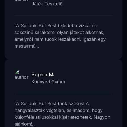
Játék Tesztelő
“
A Sprunki But Best fejlettebb vizuái és
sokszínű karakterei olyan játékot alkotnak,
amelyről nem tudok leszakadni. Igazán egy
mestermű!
,,
Sophia M.
Könnyed Gamer
“
A Sprunki But Best fantasztikus! A
hangválaszték végtelen, és imádom, hogy
különféle stílusokkal kísérletezhetek. Nagyon
ajánlom!
,,