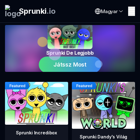
Sprunki
.
io
Magyar
Sprunki De Legjobb
Játssz Most
Sprunki Incredibox
Sprunki Dandy's Világ