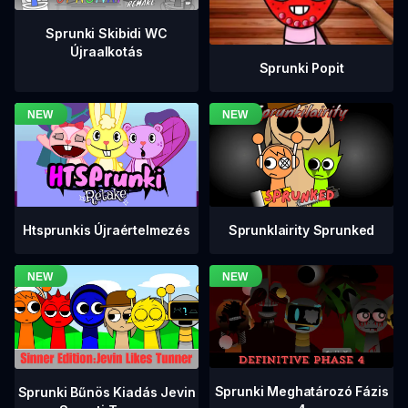
Sprunki Skibidi WC
Újraalkotás
Sprunki Popit
Htsprunkis Újraértelmezés
Sprunklairity Sprunked
Sprunki Meghatározó Fázis
Sprunki Bűnös Kiadás Jevin