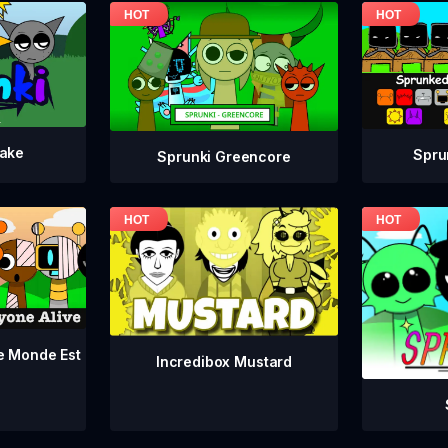
take
Spru
Sprunki Greencore
le Monde Est
Incredibox Mustard