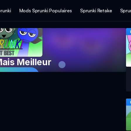
runki
Mods Sprunki Populaires
Sprunki Retake
Spru
ais Meilleur
maintenant