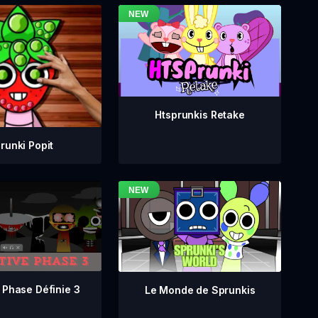
Htsprunkis Retake
runki Popit
 Phase Définie 3
Le Monde de Sprunkis