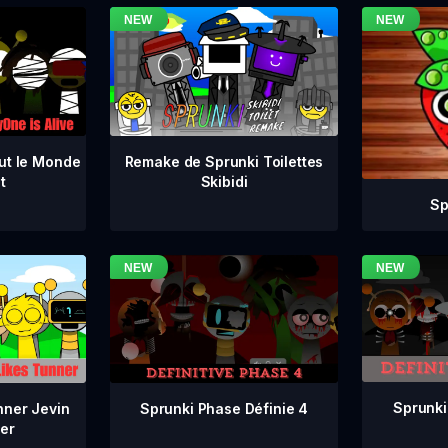
ut le Monde
Remake de Sprunki Toilettes
t
Skibidi
Sp
Sprunki
Sprunki Phase Définie 4
nner Jevin
er