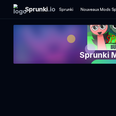
Sprunki
.
io
Sprunki
Nouveaux Mods Sp
Sprunki M
Jouer 