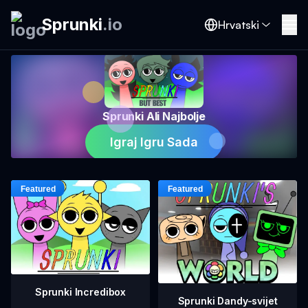
Sprunki
.
io
Hrvatski
Sprunki Ali Najbolje
Igraj Igru Sada
Sprunki Incredibox
Sprunki Dandy-svijet