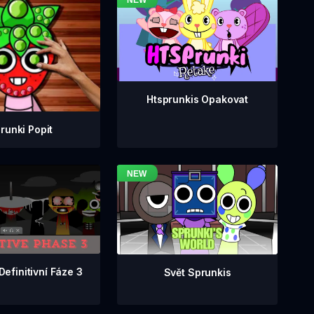
Htsprunkis Opakovat
runki Popit
Definitivní Fáze 3
Svět Sprunkis