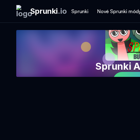
Sprunki
.
io
Sprunki
Nové Sprunki mód
Sprunki A
Hrajt