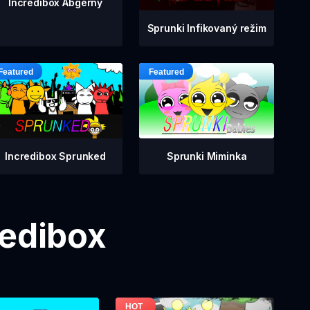
Incredibox Abgerny
Sprunki Infikovaný režim
Incredibox Sprunked
Sprunki Miminka
redibox