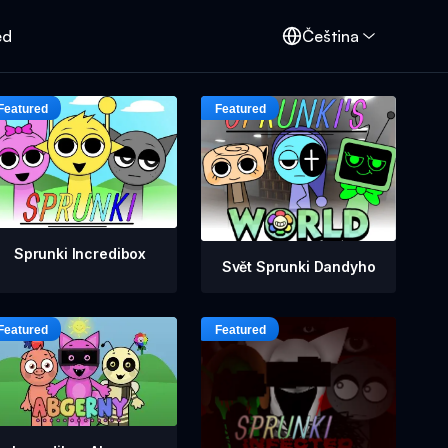
ed
Čeština
Sprunki Incredibox
Svět Sprunki Dandyho