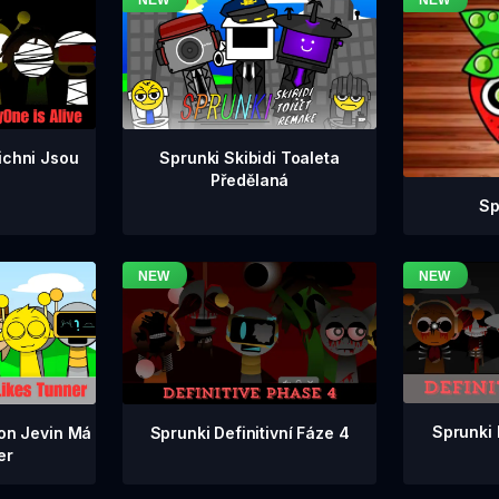
ichni Jsou
Sprunki Skibidi Toaleta
Předělaná
Sp
Sprunki 
Sprunki Definitivní Fáze 4
ion Jevin Má
er