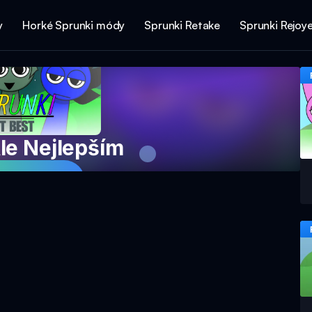
y
Horké Sprunki módy
Sprunki Retake
Sprunki Rejoy
le Nejlepším
e hru nyní