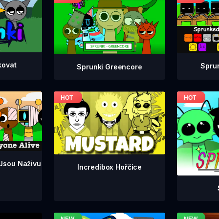
kovat
Spru
Sprunki Greencore
 Jsou Naživu
Incredibox Hořčice