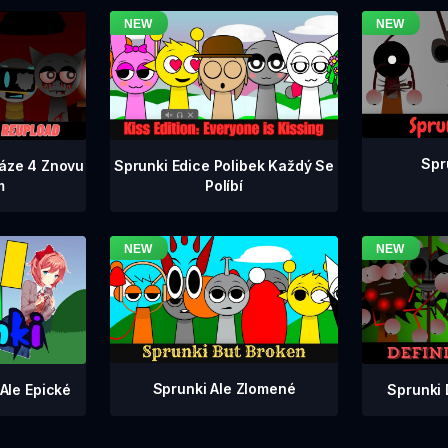
Spr
Fáze 4 Znovu
Sprunki Edice Polibek Každý Se
m
Políbí
Sprunki Ale Zlomené
Sprunki 
Ale Epické