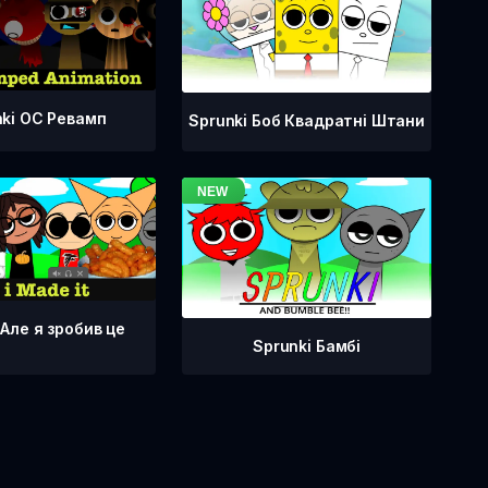
nki OC Ревамп
Sprunki Боб Квадратні Штани
 Але я зробив це
Sprunki Бамбі