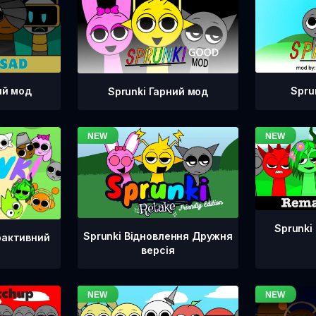
ий мод
Spru
Sprunki Гарний мод
Sprunki
Sprunki Відновлення Дружня
рактивний
версія