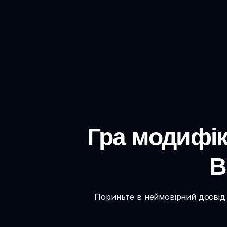
Гра модифіка
В
Пориньте в неймовірний досвід S