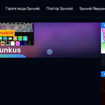
Гарячі моди Sprunki
Повтор Sprunki
Sprunki Rejoye
unkus
ти зараз