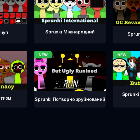
Sprunki Міжнародний
тчуп
Spru
Sprunki
атизм
Sprunki Потворно зруйнований