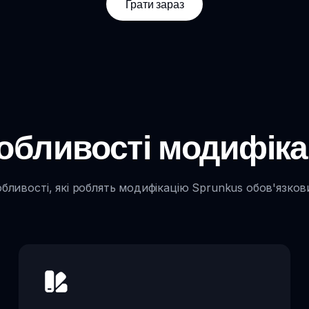
Грати зараз
обливості модифікац
бливості, які роблять модифікацію Sprunkus обов'язков