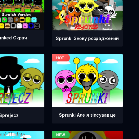
unked Скрач
Sprunki Знову розраджений
Sprunki Але я зіпсував це
Sprejecz