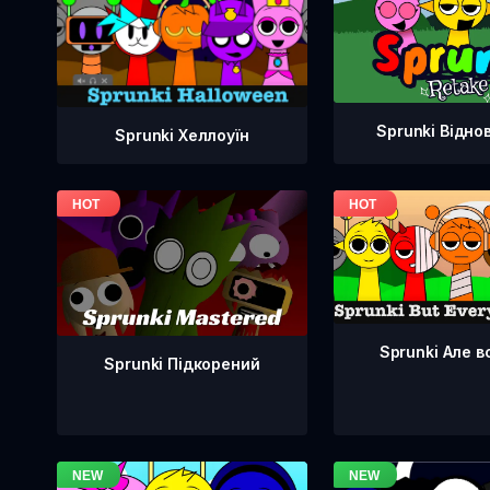
Sprunki Відно
Sprunki Хеллоуїн
Sprunki Але в
Sprunki Підкорений