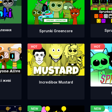
влення
Spr
Sprunki Greencore
сі живі
Incredibox Mustard